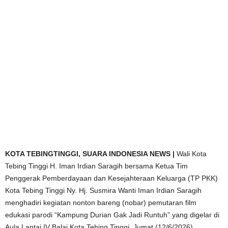
KOTA TEBINGTINGGI, SUARA INDONESIA NEWS |
Wali Kota
Tebing Tinggi H. Iman Irdian Saragih bersama Ketua Tim
Penggerak Pemberdayaan dan Kesejahteraan Keluarga (TP PKK)
Kota Tebing Tinggi Ny. Hj. Susmira Wanti Iman Irdian Saragih
menghadiri kegiatan nonton bareng (nobar) pemutaran film
edukasi parodi “Kampung Durian Gak Jadi Runtuh” yang digelar di
Aula Lantai IV Balai Kota Tebing Tinggi, Jumat (12/6/2026).