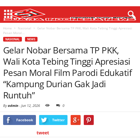
Home
Nasional
Gelar Nobar Bersama TP PKK, Wali Kota Tebing Tinggi Apresiasi
Pesan Moral...
NASIONAL
NEWS
Gelar Nobar Bersama TP PKK,
Wali Kota Tebing Tinggi Apresiasi
Pesan Moral Film Parodi Edukatif
“Kampung Durian Gak Jadi
Runtuh”
By
admin
-
Jun 12, 2026
0
Facebook
Twitter
tweet