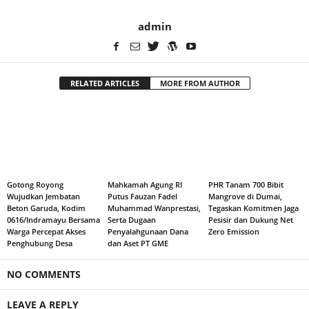
admin
RELATED ARTICLES
MORE FROM AUTHOR
Gotong Royong
Mahkamah Agung RI
PHR Tanam 700 Bibit
Wujudkan Jembatan
Putus Fauzan Fadel
Mangrove di Dumai,
Beton Garuda, Kodim
Muhammad Wanprestasi,
Tegaskan Komitmen Jaga
0616/Indramayu Bersama
Serta Dugaan
Pesisir dan Dukung Net
Warga Percepat Akses
Penyalahgunaan Dana
Zero Emission
Penghubung Desa
dan Aset PT GME
NO COMMENTS
LEAVE A REPLY