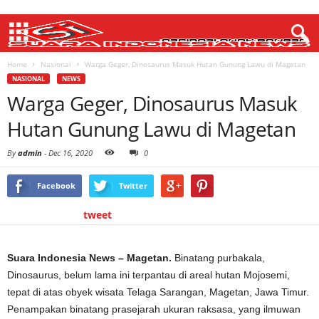
Home
Nasional
Warga Geger, Dinosaurus Masuk Hutan Gunung Lawu di Magetan
NASIONAL
NEWS
Warga Geger, Dinosaurus Masuk
Hutan Gunung Lawu di Magetan
By
admin
-
Dec 16, 2020
0
Facebook
Twitter
tweet
Suara Indonesia News – Magetan.
Binatang purbakala,
Dinosaurus, belum lama ini terpantau di areal hutan Mojosemi,
tepat di atas obyek wisata Telaga Sarangan, Magetan, Jawa Timur.
Penampakan binatang prasejarah ukuran raksasa, yang ilmuwan