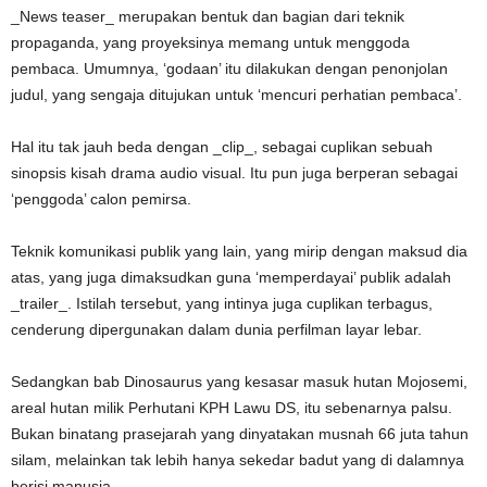
_News teaser_ merupakan bentuk dan bagian dari teknik
propaganda, yang proyeksinya memang untuk menggoda
pembaca. Umumnya, ‘godaan’ itu dilakukan dengan penonjolan
judul, yang sengaja ditujukan untuk ‘mencuri perhatian pembaca’.
Hal itu tak jauh beda dengan _clip_, sebagai cuplikan sebuah
sinopsis kisah drama audio visual. Itu pun juga berperan sebagai
‘penggoda’ calon pemirsa.
Teknik komunikasi publik yang lain, yang mirip dengan maksud dia
atas, yang juga dimaksudkan guna ‘memperdayai’ publik adalah
_trailer_. Istilah tersebut, yang intinya juga cuplikan terbagus,
cenderung dipergunakan dalam dunia perfilman layar lebar.
Sedangkan bab Dinosaurus yang kesasar masuk hutan Mojosemi,
areal hutan milik Perhutani KPH Lawu DS, itu sebenarnya palsu.
Bukan binatang prasejarah yang dinyatakan musnah 66 juta tahun
silam, melainkan tak lebih hanya sekedar badut yang di dalamnya
berisi manusia.