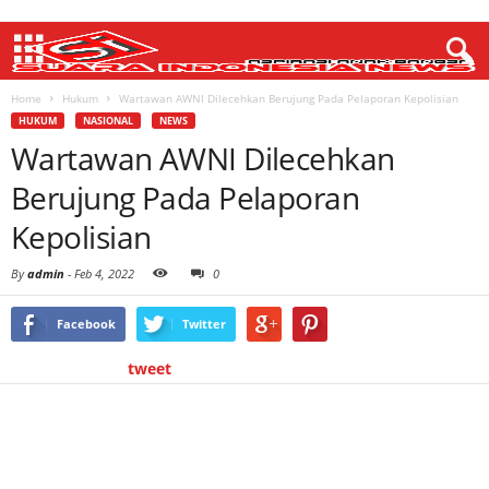
Home
Hukum
Wartawan AWNI Dilecehkan Berujung Pada Pelaporan Kepolisian
HUKUM
NASIONAL
NEWS
Wartawan AWNI Dilecehkan
Berujung Pada Pelaporan
Kepolisian
By
admin
-
Feb 4, 2022
0
Facebook
Twitter
tweet