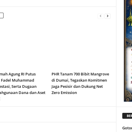
ah Agung RI Putus
PHR Tanam 700 Bibit Mangrove
n Fadel Muhammad
di Dumai, Tegaskan Komitmen
stasi, Serta Dugaan
Jaga Pesisir dan Dukung Net
ahgunaan Dana dan Aset
Zero Emission
E
BER
Goto