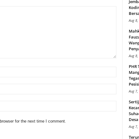
Jemb
Kodi
Bers
Aug 8,
Mahk
Fauz
Wanp
Peny
Aug 8,
PHR 
Mang
Tega
Pesisi
Aug 7,
Serti
Keca
Suha
Desa 
browser for the next time I comment.
Aug 7,
Teru