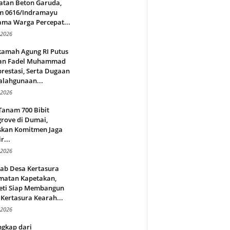
atan Beton Garuda,
m 0616/Indramayu
ama Warga Percepat...
 2026
amah Agung RI Putus
an Fadel Muhammad
restasi, Serta Dugaan
alahgunaan...
 2026
Tanam 700 Bibit
rove di Dumai,
skan Komitmen Jaga
r...
 2026
jab Desa Kertasura
matan Kapetakan,
eti Siap Membangun
Kertasura Kearah...
 2026
ngkap dari