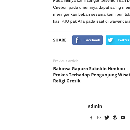
Pada intinya kami sangat tersentuh dan
Cirebon pada umumnya dapat saling memb
meringankan beban sesama kami pun tidak
kasi PJU pak Alfa pada saat di wawancarai
SHARE
Facebook
Twitter
Previous article
Babinsa Gapuro Sukolilo Himbau
Prokes Terhadap Pengunjung Wisa
Religi Gresik
admin