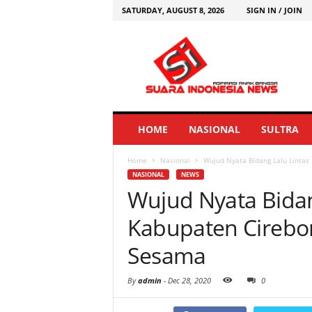
SATURDAY, AUGUST 8, 2026
SIGN IN / JOIN
HOME
NASIONAL
SULTRA
Home
Nasional
Wujud Nyata Bidang Lalu Linta
NASIONAL
NEWS
Wujud Nyata Bidan
Kabupaten Cirebo
Sesama
By
admin
-
Dec 28, 2020
0