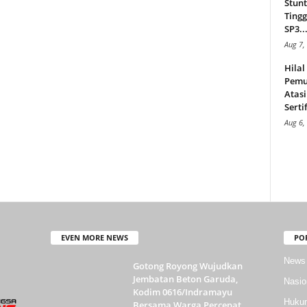
Stunt
Tingg
SP3..
Aug 7,
Hila
Pemu
Atasi
Serti
Aug 6,
EVEN MORE NEWS
PO
News
Gotong Royong Wujudkan
Jembatan Beton Garuda,
Nasio
Kodim 0616/Indramayu
Huku
Bersama Warga Percepat...