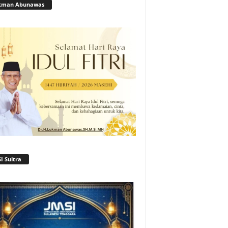
kman Abunawas
I Sultra