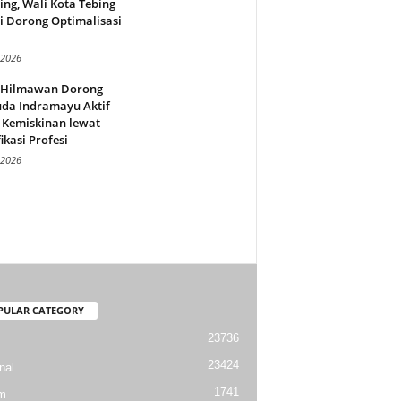
ing, Wali Kota Tebing
i Dorong Optimalisasi
.
 2026
l Hilmawan Dorong
da Indramayu Aktif
 Kemiskinan lewat
fikasi Profesi
 2026
PULAR CATEGORY
23736
23424
nal
1741
m