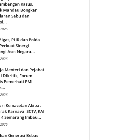
embangan Kasus,
ek Mandau Bongkar
daran Sabu dan
i...
 2026
Migas, PHR dan Polda
Perkuat Sinergi
ngi Aset Negara...
 2026
ja Menteri dan Pejabat
 Dikritik, Forum
is Pemerhati PMI
...
 2026
ari Kemacetan Akibat
rak Karnaval SCTV, KAI
 4 Semarang Imbau...
 2026
rkan Generasi Bebas