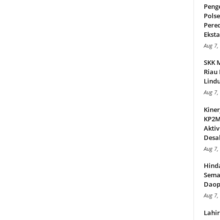
Peng
Pols
Pere
Ekstas
Aug 7,
SKK 
Riau 
Lindu
Aug 7,
Kiner
KP2MI
Aktiv
Desak
Aug 7,
Hind
Sema
Daop
Aug 7,
Lahi