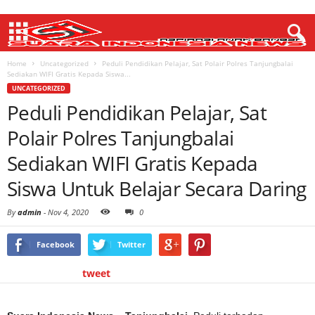
Home
Uncategorized
Peduli Pendidikan Pelajar, Sat Polair Polres Tanjungbalai
Sediakan WIFI Gratis Kepada Siswa...
UNCATEGORIZED
Peduli Pendidikan Pelajar, Sat
Polair Polres Tanjungbalai
Sediakan WIFI Gratis Kepada
Siswa Untuk Belajar Secara Daring
By
admin
-
Nov 4, 2020
0
Facebook
Twitter
tweet