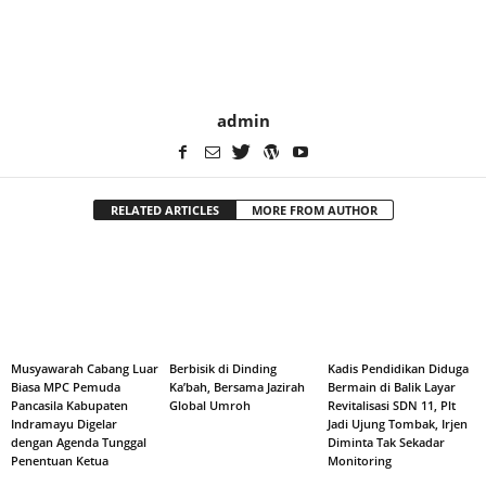
admin
RELATED ARTICLES
MORE FROM AUTHOR
Musyawarah Cabang Luar
Berbisik di Dinding
Kadis Pendidikan Diduga
Biasa MPC Pemuda
Ka’bah, Bersama Jazirah
Bermain di Balik Layar
Pancasila Kabupaten
Global Umroh
Revitalisasi SDN 11, Plt
Indramayu Digelar
Jadi Ujung Tombak, Irjen
dengan Agenda Tunggal
Diminta Tak Sekadar
Penentuan Ketua
Monitoring