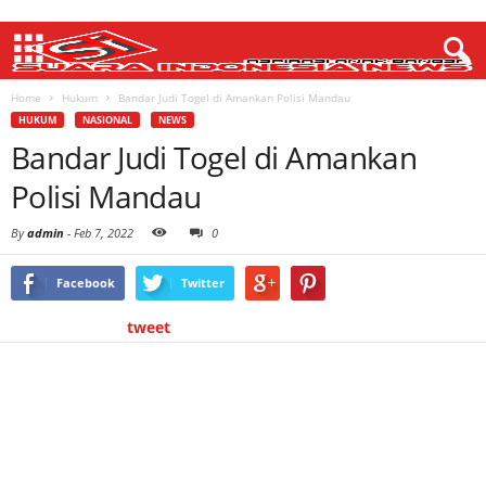
Home
Hukum
Bandar Judi Togel di Amankan Polisi Mandau
HUKUM
NASIONAL
NEWS
Bandar Judi Togel di Amankan
Polisi Mandau
By
admin
-
Feb 7, 2022
0
Facebook
Twitter
tweet