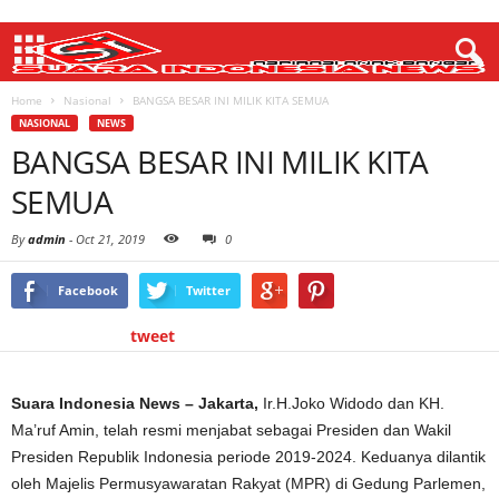
Home
Nasional
BANGSA BESAR INI MILIK KITA SEMUA
NASIONAL
NEWS
BANGSA BESAR INI MILIK KITA
SEMUA
By
admin
-
Oct 21, 2019
0
Facebook
Twitter
tweet
Suara Indonesia News – Jakarta,
Ir.H.Joko Widodo dan KH.
Ma’ruf Amin, telah resmi menjabat sebagai Presiden dan Wakil
Presiden Republik Indonesia periode 2019-2024. Keduanya dilantik
oleh Majelis Permusyawaratan Rakyat (MPR) di Gedung Parlemen,