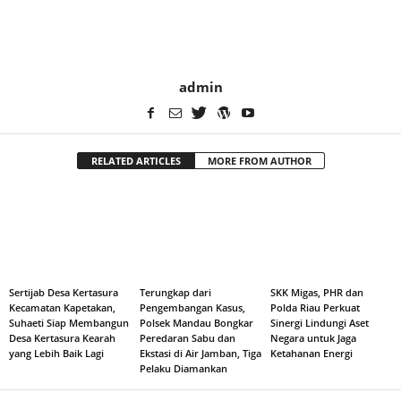
admin
RELATED ARTICLES
MORE FROM AUTHOR
Sertijab Desa Kertasura
Terungkap dari
SKK Migas, PHR dan
Kecamatan Kapetakan,
Pengembangan Kasus,
Polda Riau Perkuat
Suhaeti Siap Membangun
Polsek Mandau Bongkar
Sinergi Lindungi Aset
Desa Kertasura Kearah
Peredaran Sabu dan
Negara untuk Jaga
yang Lebih Baik Lagi
Ekstasi di Air Jamban, Tiga
Ketahanan Energi
Pelaku Diamankan