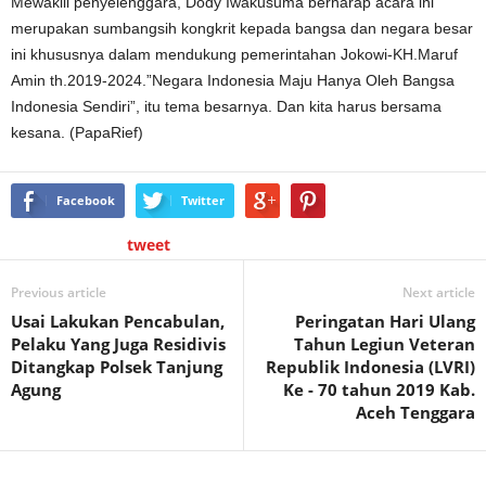
Mewakili penyelenggara, Dody Iwakusuma berharap acara ini
merupakan sumbangsih kongkrit kepada bangsa dan negara besar
ini khususnya dalam mendukung pemerintahan Jokowi-KH.Maruf
Amin th.2019-2024.”Negara Indonesia Maju Hanya Oleh Bangsa
Indonesia Sendiri”, itu tema besarnya. Dan kita harus bersama
kesana. (PapaRief)
Facebook
Twitter
tweet
Previous article
Next article
Usai Lakukan Pencabulan,
Peringatan Hari Ulang
Pelaku Yang Juga Residivis
Tahun Legiun Veteran
Ditangkap Polsek Tanjung
Republik Indonesia (LVRI)
Agung
Ke - 70 tahun 2019 Kab.
Aceh Tenggara