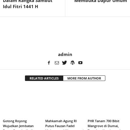
Dalam Rangka Sambut
Membuka Dapur Umum
Idul Fitri 1441 H
admin
RELATED ARTICLES
MORE FROM AUTHOR
Gotong Royong
Mahkamah Agung RI
PHR Tanam 700 Bibit
Wujudkan Jembatan
Putus Fauzan Fadel
Mangrove di Dumai,