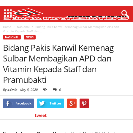
Home
Nasional
Bidang Pakis Kanwil Kemenag Sulbar Membagikan APD dan
Vitamin Kepada Staff dan...
NASIONAL
NEWS
Bidang Pakis Kanwil Kemenag
Sulbar Membagikan APD dan
Vitamin Kepada Staff dan
Pramubakti
By
admin
-
May 5, 2020
0
Facebook
Twitter
tweet