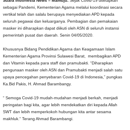
Suara Indonesia News – Mamuju.
Sejak Covid-19 ditetapkan
sebagai Pandemi, Kementerian Agama melalui koordinasi secara
vertikal telah dan salalu berupaya menyediakan APD kepada
seluruh pegawai dan keluarganya. Pembagian dan pemakaian
masker ini diharapkan dapat diikuti oleh ASN di seluruh instansi
pemerintah pusat dan daerah. Senin 04/05/2020.
Khususnya Bidang Pendidikan Agama dan Keagamaan Islam
Kementerian Agama Provinsi Sulawesi Barat, membagikan APD
dan Vitamin kepada para staff dan pramubakti. “Diharapkan
pengunaan masker oleh ASN dan Pramubakti menjadi salah satu
upaya pencegahan penyebaran Covid-19 di Indonesia,” pungkas
Ka.Bid Pakis, H. Ahmad Barambangy.
“ Semoga Covid-19 mudah-mudahan menjadi berkah, menjadi
peringatan bagi kita, agar lebih mendekatkan diri kepada Allah
SWT dan lebih memperkokoh hubungan kita antar sesama
makhluk.“ Terang Ahmad Barambangi.