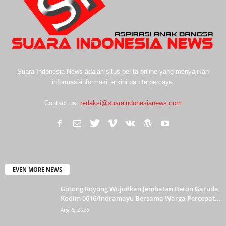
Suara Indonesia News adalah situs berita online yang menyajikan
informasi-informasi terkini dan terpercaya.
Contact us:
redaksi@suaraindonesianews.com
EVEN MORE NEWS
Gotong Royong Wujudkan Jembatan Beton Garuda,
Kodim 0616/Indramayu Bersama Warga Percepat...
Aug 8, 2026