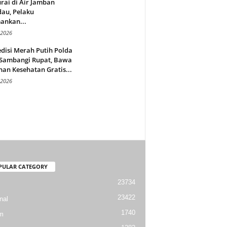
rai di Air Jamban
au, Pelaku
ankan...
 2026
disi Merah Putih Polda
 Sambangi Rupat, Bawa
an Kesehatan Gratis...
 2026
PULAR CATEGORY
23734
23422
nal
1740
m