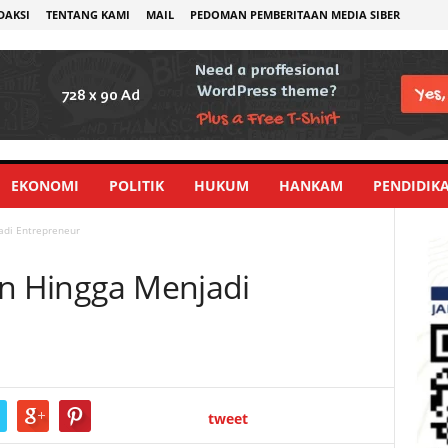
DAKSI
TENTANG KAMI
MAIL
PEDOMAN PEMBERITAAN MEDIA SIBER
EKONOMI
POLITIK
HUKUM
HANKAM
PENDIDIK
adi Entrepreneur
an Hingga Menjadi
tweet