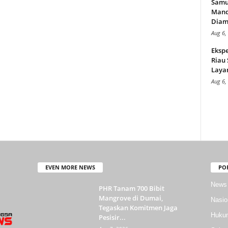
Samu
Mand
Diam
Aug 6,
Ekspe
Riau
Layan
Aug 6,
EVEN MORE NEWS
PO
News
PHR Tanam 700 Bibit
Mangrove di Dumai,
Nasio
Tegaskan Komitmen Jaga
Huku
Pesisir...