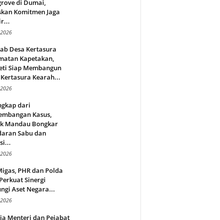
rove di Dumai,
skan Komitmen Jaga
r...
 2026
jab Desa Kertasura
matan Kapetakan,
eti Siap Membangun
Kertasura Kearah...
 2026
ngkap dari
embangan Kasus,
ek Mandau Bongkar
daran Sabu dan
i...
 2026
Migas, PHR dan Polda
Perkuat Sinergi
ngi Aset Negara...
 2026
ja Menteri dan Pejabat