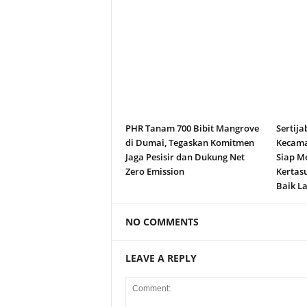
PHR Tanam 700 Bibit Mangrove
Sertija
di Dumai, Tegaskan Komitmen
Kecama
Jaga Pesisir dan Dukung Net
Siap M
Zero Emission
Kertas
Baik La
NO COMMENTS
LEAVE A REPLY