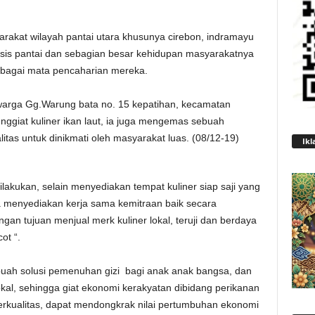
rakat wilayah pantai utara khusunya cirebon, indramayu
sis pantai dan sebagian besar kehidupan masyarakatnya
sebagai mata pencaharian mereka.
 warga Gg.Warung bata no. 15 kepatihan, kecamatan
enggiat kuliner ikan laut, ia juga mengemas sebuah
itas untuk dinikmati oleh masyarakat luas. (08/12-19)
Ikl
akukan, selain menyediakan tempat kuliner siap saji yang
a menyediakan kerja sama kemitraan baik secara
gan tujuan menjual merk kuliner lokal, teruji dan berdaya
ot “.
uah solusi pemenuhan gizi bagi anak anak bangsa, dan
okal, sehingga giat ekonomi kerakyatan dibidang perikanan
rkualitas, dapat mendongkrak nilai pertumbuhan ekonomi