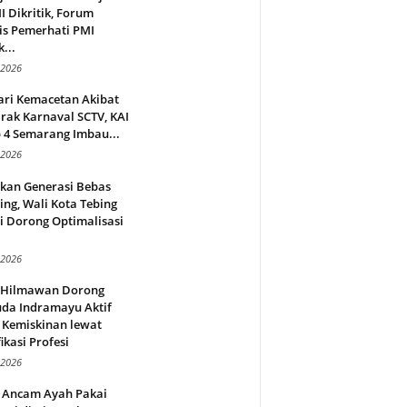
 Dikritik, Forum
is Pemerhati PMI
...
 2026
ari Kemacetan Akibat
rak Karnaval SCTV, KAI
 4 Semarang Imbau...
 2026
rkan Generasi Bebas
ing, Wali Kota Tebing
i Dorong Optimalisasi
.
 2026
l Hilmawan Dorong
da Indramayu Aktif
 Kemiskinan lewat
fikasi Profesi
 2026
 Ancam Ayah Pakai