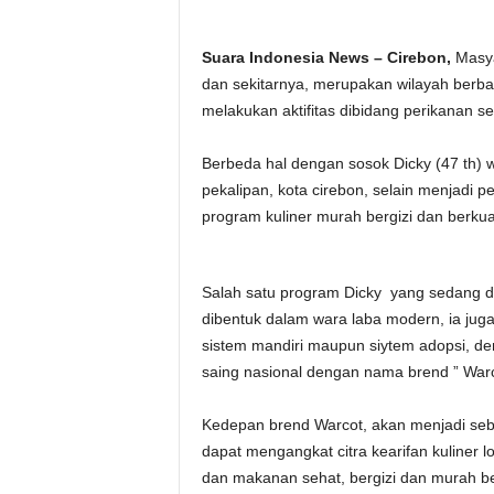
Suara Indonesia News – Cirebon,
Masya
dan sekitarnya, merupakan wilayah berba
melakukan aktifitas dibidang perikanan 
Berbeda hal dengan sosok Dicky (47 th)
pekalipan, kota cirebon, selain menjadi p
program kuliner murah bergizi dan berkual
Salah satu program Dicky yang sedang dil
dibentuk dalam wara laba modern, ia jug
sistem mandiri maupun siytem adopsi, den
saing nasional dengan nama brend ” Warc
Kedepan brend Warcot, akan menjadi seb
dapat mengangkat citra kearifan kuliner l
dan makanan sehat, bergizi dan murah be