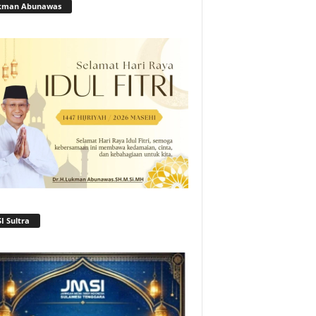
kman Abunawas
I Sultra