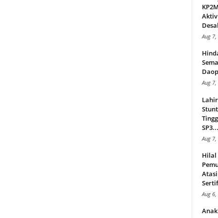
KP2MI
Aktiv
Desak
Aug 7,
Hind
Sema
Daop
Aug 7,
Lahi
Stunt
Tingg
SP3..
Aug 7,
Hila
Pemu
Atasi
Serti
Aug 6,
Anak