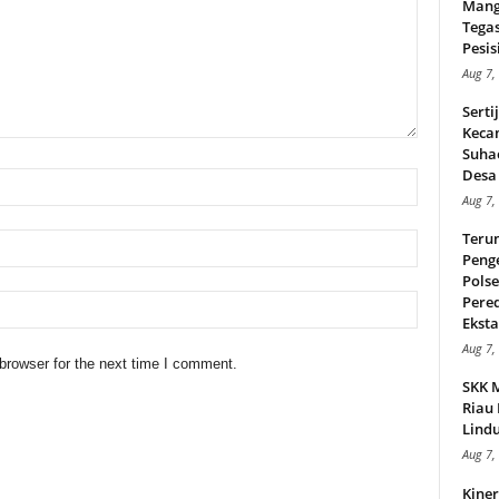
Mang
Tega
Pesisi
Aug 7,
Serti
Keca
Suha
Desa 
Aug 7,
Teru
Peng
Pols
Pere
Ekstas
Aug 7,
browser for the next time I comment.
SKK 
Riau 
Lindu
Aug 7,
Kiner