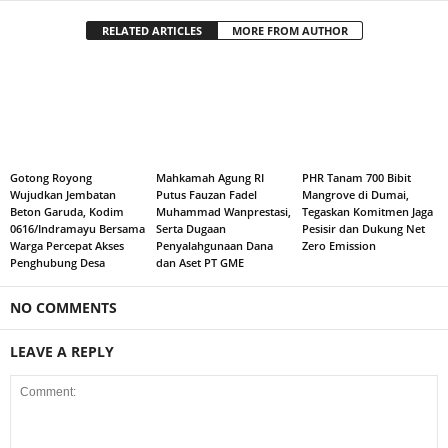
RELATED ARTICLES
MORE FROM AUTHOR
Gotong Royong
Mahkamah Agung RI
PHR Tanam 700 Bibit
Wujudkan Jembatan
Putus Fauzan Fadel
Mangrove di Dumai,
Beton Garuda, Kodim
Muhammad Wanprestasi,
Tegaskan Komitmen Jaga
0616/Indramayu Bersama
Serta Dugaan
Pesisir dan Dukung Net
Warga Percepat Akses
Penyalahgunaan Dana
Zero Emission
Penghubung Desa
dan Aset PT GME
NO COMMENTS
LEAVE A REPLY