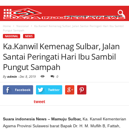
Home
Nasional
Ka.Kanwil Kemenag Sulbar, Jalan Santai Peringati Hari Ibu Sambil
Pungut Sampah
NASIONAL
NEWS
Ka.Kanwil Kemenag Sulbar, Jalan
Santai Peringati Hari Ibu Sambil
Pungut Sampah
By
admin
-
Dec 8, 2019
0
Facebook
Twitter
tweet
Suara indonesia News – Mamuju Sulbar,
Ka. Kanwil Kementerian
Agama Provinsi Sulawesi barat Bapak Dr. H. M. Muflih B, Fattah,