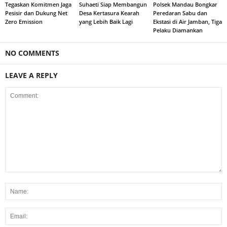
Tegaskan Komitmen Jaga
Suhaeti Siap Membangun
Polsek Mandau Bongkar
Pesisir dan Dukung Net
Desa Kertasura Kearah
Peredaran Sabu dan
Zero Emission
yang Lebih Baik Lagi
Ekstasi di Air Jamban, Tiga
Pelaku Diamankan
NO COMMENTS
LEAVE A REPLY