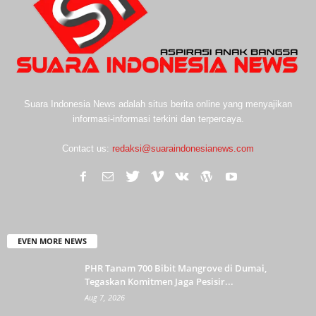
Suara Indonesia News adalah situs berita online yang menyajikan
informasi-informasi terkini dan terpercaya.
Contact us:
redaksi@suaraindonesianews.com
EVEN MORE NEWS
PHR Tanam 700 Bibit Mangrove di Dumai,
Tegaskan Komitmen Jaga Pesisir...
Aug 7, 2026