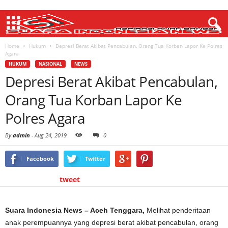
Home
Hukum
Depresi Berat Akibat Pencabulan, Orang Tua Korban Lapor Ke Polres
Agara
HUKUM
NASIONAL
NEWS
Depresi Berat Akibat Pencabulan,
Orang Tua Korban Lapor Ke
Polres Agara
By
admin
-
Aug 24, 2019
0
Facebook
Twitter
tweet
Suara Indonesia News – Aceh Tenggara,
Melihat penderitaan
anak perempuannya yang depresi berat akibat pencabulan, orang