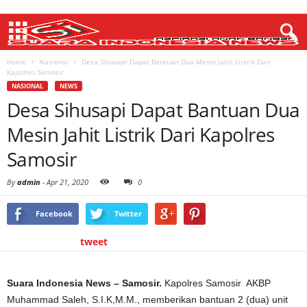
Home
Nasional
Desa Sihusapi Dapat Bantuan Dua Mesin Jahit Listrik Dari
Kapolres Samosir
NASIONAL
NEWS
Desa Sihusapi Dapat Bantuan Dua
Mesin Jahit Listrik Dari Kapolres
Samosir
By
admin
-
Apr 21, 2020
0
Facebook
Twitter
tweet
Suara Indonesia News – Samosir.
Kapolres Samosir AKBP
Muhammad Saleh, S.I.K,M.M., memberikan bantuan 2 (dua) unit