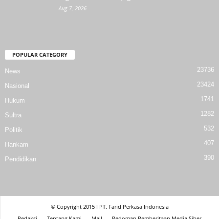
Aug 7, 2026
POPULAR CATEGORY
23736
News
23424
Nasional
1741
Hukum
1282
Sultra
532
Politik
407
Hankam
390
Pendidikan
© Copyright 2015 l PT. Farid Perkasa Indonesia
Redaksi
Tentang Kami
Mail
Pedoman Pemberitaan Media Siber