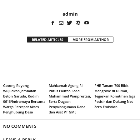
admin
RELATED ARTICLES
MORE FROM AUTHOR
Gotong Royong
Mahkamah Agung RI
PHR Tanam 700 Bibit
Wujudkan Jembatan
Putus Fauzan Fadel
Mangrove di Dumai,
Beton Garuda, Kodim
Muhammad Wanprestasi,
Tegaskan Komitmen Jaga
0616/Indramayu Bersama
Serta Dugaan
Pesisir dan Dukung Net
Warga Percepat Akses
Penyalahgunaan Dana
Zero Emission
Penghubung Desa
dan Aset PT GME
NO COMMENTS
LEAVE A REPLY