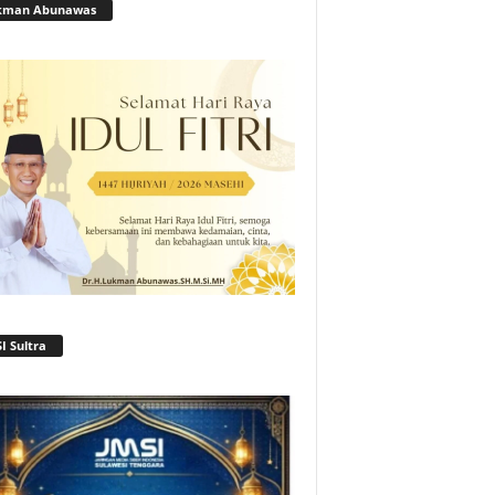
kman Abunawas
I Sultra