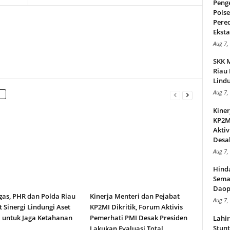
Peng
Pols
Pere
Ekstas
Aug 7,
SKK 
Riau 
Lindu
Aug 7,
Kiner
KP2MI
Aktiv
Desak
Aug 7,
Hind
Sema
Daop
gas, PHR dan Polda Riau
Kinerja Menteri dan Pejabat
Aug 7,
 Sinergi Lindungi Aset
KP2MI Dikritik, Forum Aktivis
 untuk Jaga Ketahanan
Pemerhati PMI Desak Presiden
Lahi
Stunt
Lakukan Evaluasi Total