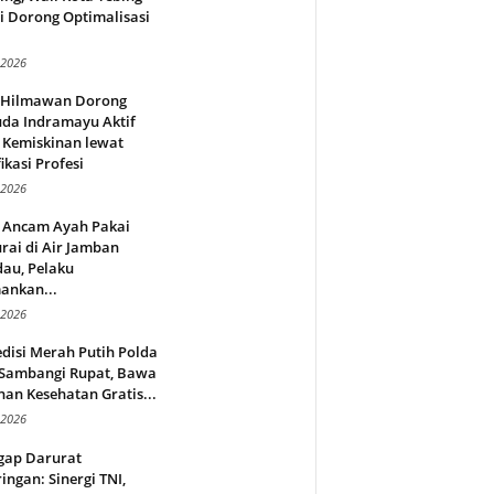
i Dorong Optimalisasi
.
 2026
l Hilmawan Dorong
da Indramayu Aktif
 Kemiskinan lewat
fikasi Profesi
 2026
 Ancam Ayah Pakai
rai di Air Jamban
au, Pelaku
ankan...
 2026
disi Merah Putih Polda
 Sambangi Rupat, Bawa
an Kesehatan Gratis...
 2026
gap Darurat
ingan: Sinergi TNI,