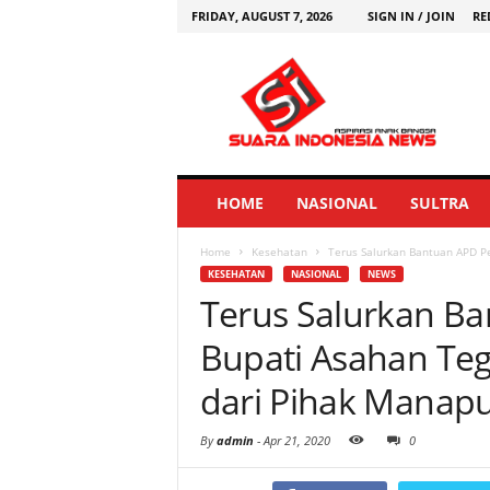
FRIDAY, AUGUST 7, 2026
SIGN IN / JOIN
RE
HOME
NASIONAL
SULTRA
Home
Kesehatan
Terus Salurkan Bantuan APD Pe
KESEHATAN
NASIONAL
NEWS
Terus Salurkan B
Bupati Asahan Te
dari Pihak Manap
By
admin
-
Apr 21, 2020
0