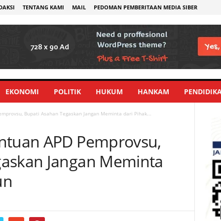
DAKSI
TENTANG KAMI
MAIL
PEDOMAN PEMBERITAAN MEDIA SIBER
EKONOMI
POLITIK
HUKUM
HANKAM
PENDIDIK
mprovsu, Bupati Asahan Tegaskan Jangan Meminta dari Pihak...
antuan APD Pemprovsu,
gaskan Jangan Meminta
un