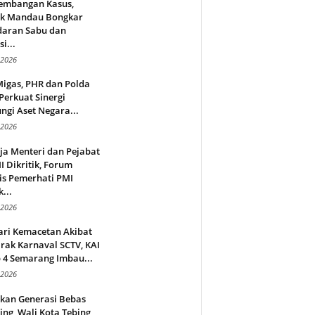
embangan Kasus,
ek Mandau Bongkar
daran Sabu dan
i...
 2026
Migas, PHR dan Polda
Perkuat Sinergi
ngi Aset Negara...
 2026
ja Menteri dan Pejabat
 Dikritik, Forum
is Pemerhati PMI
...
 2026
ari Kemacetan Akibat
rak Karnaval SCTV, KAI
 4 Semarang Imbau...
 2026
rkan Generasi Bebas
ing, Wali Kota Tebing