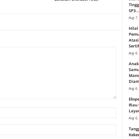
Tingg
SP3..
Aug 7,
Hila
Pemu
Atasi
Serti
Aug 6,
Anak
Samu
Mand
Diam
Aug 6,
Ekspe
Riau
Layan
Aug 6,
Tang
Keker