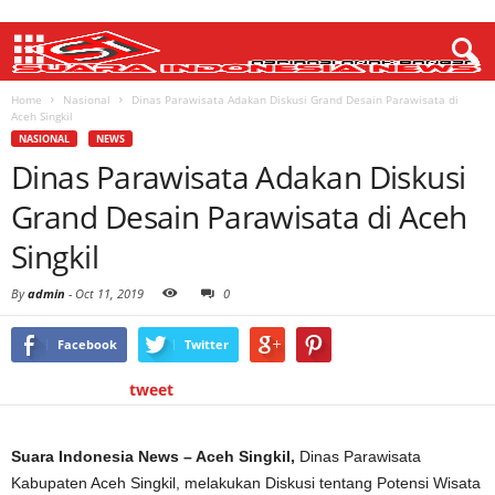
Home
Nasional
Dinas Parawisata Adakan Diskusi Grand Desain Parawisata di
Aceh Singkil
NASIONAL
NEWS
Dinas Parawisata Adakan Diskusi
Grand Desain Parawisata di Aceh
Singkil
By
admin
-
Oct 11, 2019
0
Facebook
Twitter
tweet
Suara Indonesia News – Aceh Singkil,
Dinas Parawisata
Kabupaten Aceh Singkil, melakukan Diskusi tentang Potensi Wisata