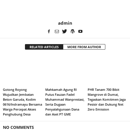
admin
RELATED ARTICLES
MORE FROM AUTHOR
Gotong Royong
Mahkamah Agung RI
PHR Tanam 700 Bibit
Wujudkan Jembatan
Putus Fauzan Fadel
Mangrove di Dumai,
Beton Garuda, Kodim
Muhammad Wanprestasi,
Tegaskan Komitmen Jaga
0616/Indramayu Bersama
Serta Dugaan
Pesisir dan Dukung Net
Warga Percepat Akses
Penyalahgunaan Dana
Zero Emission
Penghubung Desa
dan Aset PT GME
NO COMMENTS