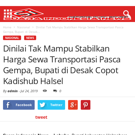
Home
Nasional
Dinilai Tak Mampu Stabilkan Harga Sewa Transportasi Pasca
Gempa, Bupati di Desak...
NASIONAL
NEWS
Dinilai Tak Mampu Stabilkan
Harga Sewa Transportasi Pasca
Gempa, Bupati di Desak Copot
Kadishub Halsel
By
admin
-
Jul 24, 2019
0
Facebook
Twitter
tweet