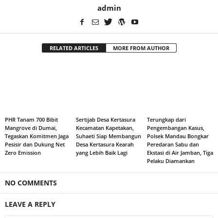
admin
RELATED ARTICLES
MORE FROM AUTHOR
PHR Tanam 700 Bibit
Sertijab Desa Kertasura
Terungkap dari
Mangrove di Dumai,
Kecamatan Kapetakan,
Pengembangan Kasus,
Tegaskan Komitmen Jaga
Suhaeti Siap Membangun
Polsek Mandau Bongkar
Pesisir dan Dukung Net
Desa Kertasura Kearah
Peredaran Sabu dan
Zero Emission
yang Lebih Baik Lagi
Ekstasi di Air Jamban, Tiga
Pelaku Diamankan
NO COMMENTS
LEAVE A REPLY