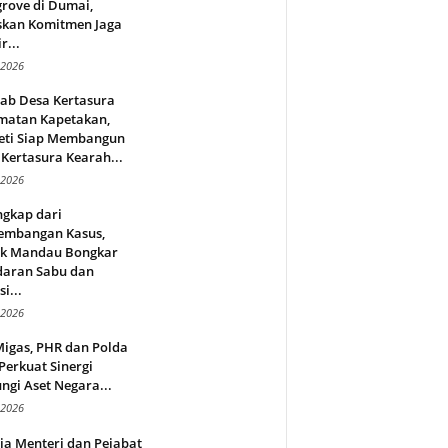
rove di Dumai,
skan Komitmen Jaga
r...
 2026
jab Desa Kertasura
matan Kapetakan,
eti Siap Membangun
Kertasura Kearah...
 2026
ngkap dari
embangan Kasus,
ek Mandau Bongkar
daran Sabu dan
i...
 2026
Migas, PHR dan Polda
Perkuat Sinergi
ngi Aset Negara...
 2026
ja Menteri dan Pejabat