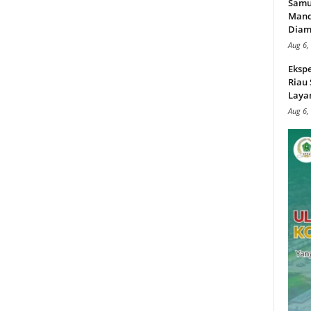
Samu
Mand
Diam
Aug 6,
Ekspe
Riau
Layan
Aug 6,