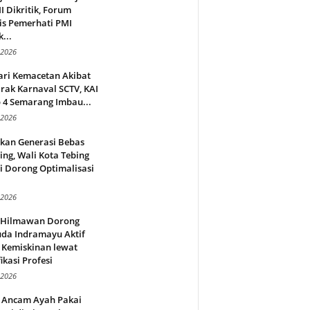
 Dikritik, Forum
is Pemerhati PMI
...
 2026
ari Kemacetan Akibat
rak Karnaval SCTV, KAI
 4 Semarang Imbau...
 2026
rkan Generasi Bebas
ing, Wali Kota Tebing
i Dorong Optimalisasi
.
 2026
l Hilmawan Dorong
da Indramayu Aktif
 Kemiskinan lewat
fikasi Profesi
 2026
 Ancam Ayah Pakai