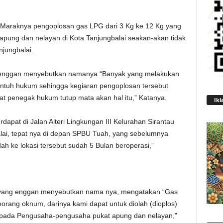
Maraknya pengoplosan gas LPG dari 3 Kg ke 12 Kg yang
 apung dan nelayan di Kota Tanjungbalai seakan-akan tidak
jungbalai.
g enggan menyebutkan namanya “Banyak yang melakukan
rsentuh hukum sehingga kegiaran pengoplosan tersebut
t penegak hukum tutup mata akan hal itu,” Katanya.
Ikl
erdapat di Jalan Alteri Lingkungan III Kelurahan Sirantau
ai, tepat nya di depan SPBU Tuah, yang sebelumnya
dah ke lokasi tersebut sudah 5 Bulan beroperasi,”
 yang enggan menyebutkan nama nya, mengatakan “Gas
eorang oknum, darinya kami dapat untuk diolah (dioplos)
apada Pengusaha-pengusaha pukat apung dan nelayan,”