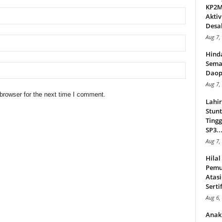
KP2MI
Aktiv
Desak
Aug 7,
Hind
Sema
Daop
Aug 7,
browser for the next time I comment.
Lahi
Stunt
Tingg
SP3..
Aug 7,
Hila
Pemu
Atasi
Serti
Aug 6,
Anak