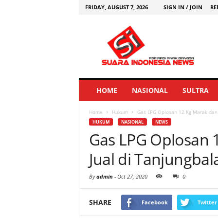
FRIDAY, AUGUST 7, 2026
SIGN IN / JOIN
RE
HOME
NASIONAL
SULTRA
Home
Hukum
Gas LPG Oplosan 12 Kg Marak dan B
HUKUM
NASIONAL
NEWS
Gas LPG Oplosan 
Jual di Tanjungbal
By
admin
-
Oct 27, 2020
0
SHARE
Facebook
Twitter