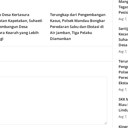
Mang
Tega
Pesisi
b Desa Kertasura
Terungkap dari Pengembangan
Aug 7,
tan Kapetakan, Suhaeti
Kasus, Polsek Mandau Bongkar
embangun Desa
Peredaran Sabu dan Ekstasi di
Serti
ura Kearah yang Lebih
Air Jamban, Tiga Pelaku
Keca
gi
Diamankan
Suha
Desa 
Aug 7,
Teru
Peng
Pols
Pere
Ekstas
Aug 7,
SKK 
Riau 
Lindu
Aug 7,
Kiner