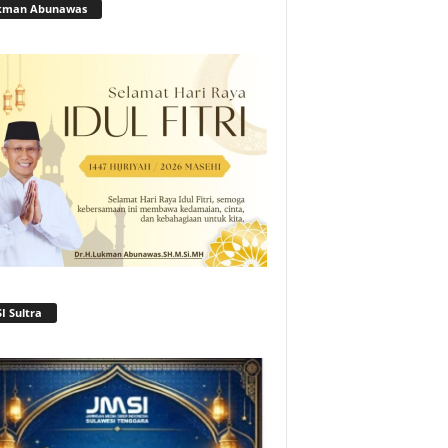
kman Abunawas
I Sultra