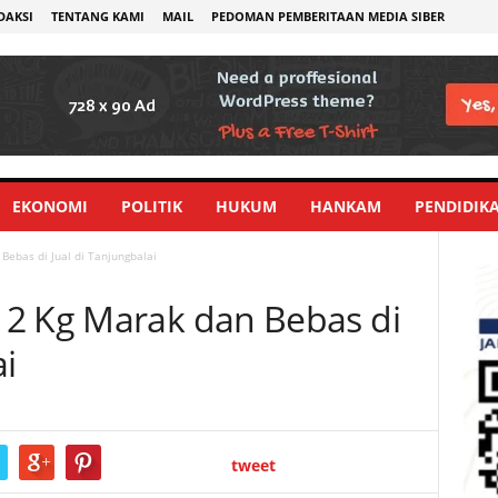
DAKSI
TENTANG KAMI
MAIL
PEDOMAN PEMBERITAAN MEDIA SIBER
EKONOMI
POLITIK
HUKUM
HANKAM
PENDIDIK
ebas di Jual di Tanjungbalai
12 Kg Marak dan Bebas di
ai
tweet