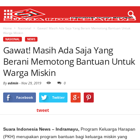
Home
Nasional
Gawat! Masih Ada Saja Yang Berani Memotong Bantuan Untuk
Warga Miskin
NASIONAL
NEWS
Gawat! Masih Ada Saja Yang
Berani Memotong Bantuan Untuk
Warga Miskin
By
admin
-
Nov 29, 2019
0
Facebook
Twitter
tweet
Suara Indonesia News – Indramayu,
Program Keluarga Harapan
(PKH) merupakan program bantuan bagi keluarga miskin yang