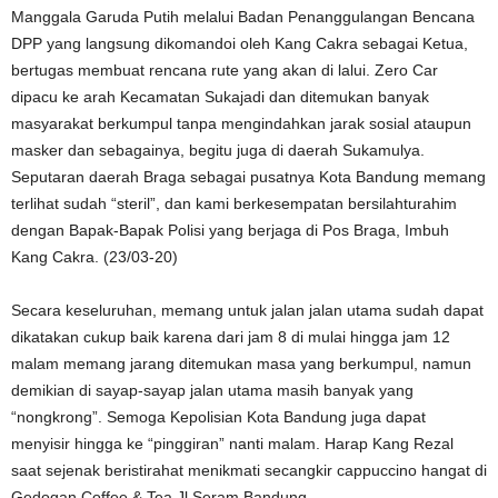
Manggala Garuda Putih melalui Badan Penanggulangan Bencana
DPP yang langsung dikomandoi oleh Kang Cakra sebagai Ketua,
bertugas membuat rencana rute yang akan di lalui. Zero Car
dipacu ke arah Kecamatan Sukajadi dan ditemukan banyak
masyarakat berkumpul tanpa mengindahkan jarak sosial ataupun
masker dan sebagainya, begitu juga di daerah Sukamulya.
Seputaran daerah Braga sebagai pusatnya Kota Bandung memang
terlihat sudah “steril”, dan kami berkesempatan bersilahturahim
dengan Bapak-Bapak Polisi yang berjaga di Pos Braga, Imbuh
Kang Cakra. (23/03-20)
Secara keseluruhan, memang untuk jalan jalan utama sudah dapat
dikatakan cukup baik karena dari jam 8 di mulai hingga jam 12
malam memang jarang ditemukan masa yang berkumpul, namun
demikian di sayap-sayap jalan utama masih banyak yang
“nongkrong”. Semoga Kepolisian Kota Bandung juga dapat
menyisir hingga ke “pinggiran” nanti malam. Harap Kang Rezal
saat sejenak beristirahat menikmati secangkir cappuccino hangat di
Gedogan Coffee & Tea Jl Seram Bandung.