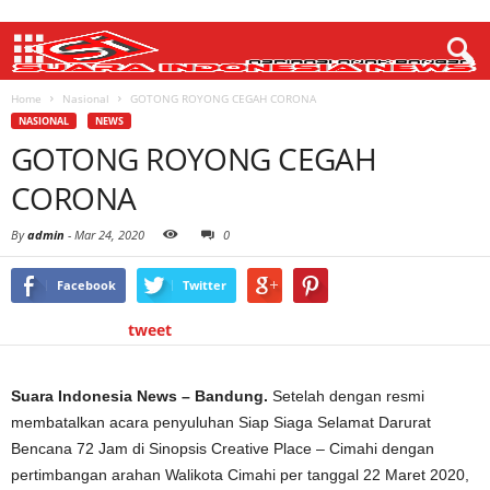
Home
Nasional
GOTONG ROYONG CEGAH CORONA
NASIONAL
NEWS
GOTONG ROYONG CEGAH
CORONA
By
admin
-
Mar 24, 2020
0
Facebook
Twitter
tweet
Suara Indonesia News – Bandung.
Setelah dengan resmi
membatalkan acara penyuluhan Siap Siaga Selamat Darurat
Bencana 72 Jam di Sinopsis Creative Place – Cimahi dengan
pertimbangan arahan Walikota Cimahi per tanggal 22 Maret 2020,