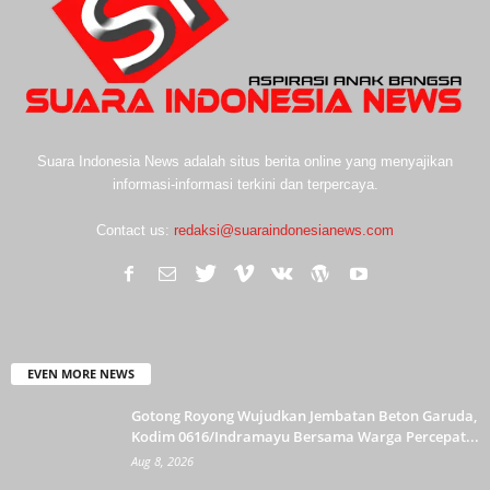
Suara Indonesia News adalah situs berita online yang menyajikan
informasi-informasi terkini dan terpercaya.
Contact us:
redaksi@suaraindonesianews.com
EVEN MORE NEWS
Gotong Royong Wujudkan Jembatan Beton Garuda,
Kodim 0616/Indramayu Bersama Warga Percepat...
Aug 8, 2026