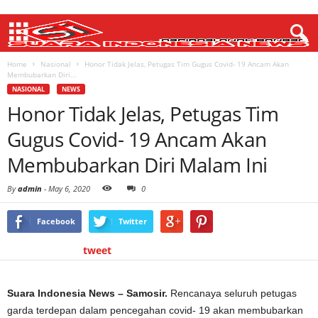
Home
Nasional
Honor Tidak Jelas, Petugas Tim Gugus Covid- 19 Ancam Akan
Membubarkan Diri...
NASIONAL
NEWS
Honor Tidak Jelas, Petugas Tim
Gugus Covid- 19 Ancam Akan
Membubarkan Diri Malam Ini
By
admin
-
May 6, 2020
0
Facebook
Twitter
tweet
Suara Indonesia News – Samosir.
Rencanaya seluruh petugas
garda terdepan dalam pencegahan covid- 19 akan membubarkan