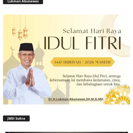
Lukman Abunawas
JMSI Sultra