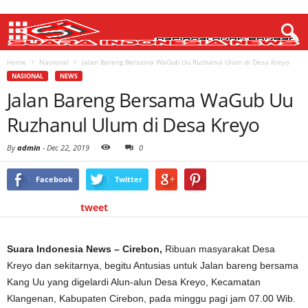
Home
Nasional
Jalan Bareng Bersama WaGub Uu Ruzhanul Ulum di Desa Kreyo
NASIONAL
NEWS
Jalan Bareng Bersama WaGub Uu
Ruzhanul Ulum di Desa Kreyo
By
admin
-
Dec 22, 2019
0
Facebook
Twitter
tweet
Suara Indonesia News – Cirebon,
Ribuan masyarakat Desa
Kreyo dan sekitarnya, begitu Antusias untuk Jalan bareng bersama
Kang Uu yang digelardi Alun-alun Desa Kreyo, Kecamatan
Klangenan, Kabupaten Cirebon, pada minggu pagi jam 07.00 Wib.