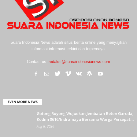
Suara Indonesia News adalah situs berita online yang menyajikan
informasi-informasi terkini dan terpercaya.
Contact us:
redaksi@suaraindonesianews.com
EVEN MORE NEWS
Gotong Royong Wujudkan Jembatan Beton Garuda,
Kodim 0616/Indramayu Bersama Warga Percepat...
Aug 8, 2026