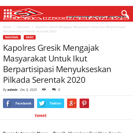
Home
Nasional
Kapolres Gresik Mengajak Masyarakat Untuk Ikut Berpartisipasi
Menyukseskan Pilkada Serentak 2020
NASIONAL
NEWS
Kapolres Gresik Mengajak
Masyarakat Untuk Ikut
Berpartisipasi Menyukseskan
Pilkada Serentak 2020
By
admin
-
Dec 8, 2020
0
Facebook
Twitter
tweet