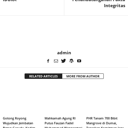
Integritas
admin
RELATED ARTICLES
MORE FROM AUTHOR
Gotong Royong
Mahkamah Agung RI
PHR Tanam 700 Bibit
Wujudkan Jembatan
Putus Fauzan Fadel
Mangrove di Dumai,
Beton Garuda, Kodim
Muhammad Wanprestasi,
Tegaskan Komitmen Jaga