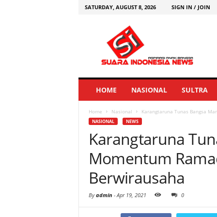
SATURDAY, AUGUST 8, 2026
SIGN IN / JOIN
HOME
NASIONAL
SULTRA
Home
Nasional
Karangtaruna Tunas Bangsa M
NASIONAL
NEWS
Karangtaruna Tun
Momentum Rama
Berwirausaha
By
admin
-
Apr 19, 2021
0