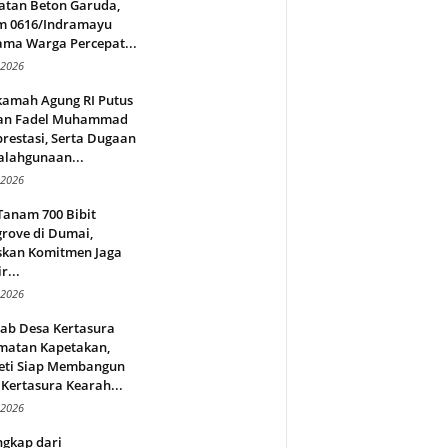
atan Beton Garuda,
m 0616/Indramayu
ama Warga Percepat...
 2026
amah Agung RI Putus
an Fadel Muhammad
restasi, Serta Dugaan
alahgunaan...
 2026
Tanam 700 Bibit
rove di Dumai,
skan Komitmen Jaga
r...
 2026
jab Desa Kertasura
matan Kapetakan,
eti Siap Membangun
Kertasura Kearah...
 2026
ngkap dari