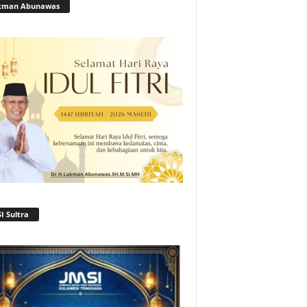
kman Abunawas
I Sultra