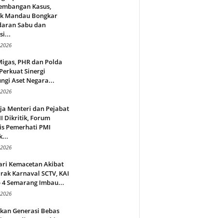
embangan Kasus,
ek Mandau Bongkar
daran Sabu dan
i...
 2026
Migas, PHR dan Polda
Perkuat Sinergi
ngi Aset Negara...
 2026
ja Menteri dan Pejabat
 Dikritik, Forum
is Pemerhati PMI
...
 2026
ari Kemacetan Akibat
rak Karnaval SCTV, KAI
 4 Semarang Imbau...
 2026
rkan Generasi Bebas