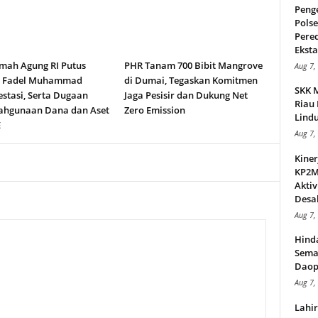
Peng
Pols
Pere
Ekstas
ah Agung RI Putus
PHR Tanam 700 Bibit Mangrove
Aug 7,
n Fadel Muhammad
di Dumai, Tegaskan Komitmen
SKK 
stasi, Serta Dugaan
Jaga Pesisir dan Dukung Net
Riau 
ahgunaan Dana dan Aset
Zero Emission
Lindu
E
Aug 7,
Kiner
KP2MI
Aktiv
Desak
Aug 7,
Hind
Sema
Daop
Aug 7,
Lahi