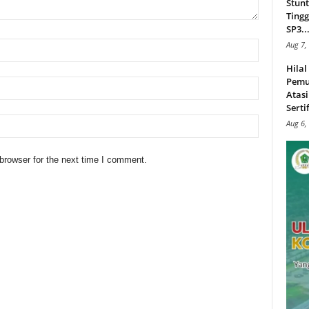
Stunt
Tingg
SP3..
Aug 7,
Hila
Pemu
Atasi
Serti
Aug 6,
browser for the next time I comment.