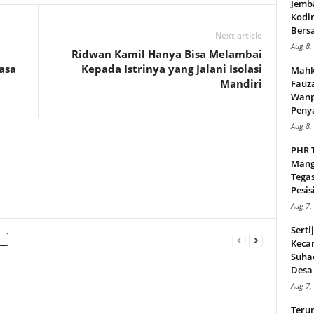
Jemb
Kodi
Bers
Next article
Aug 8,
Ridwan Kamil Hanya Bisa Melambai
asa
Kepada Istrinya yang Jalani Isolasi
Mahk
Mandiri
Fauz
Wanp
Peny
Aug 8,
PHR 
Mang
Tega
Pesisi
Aug 7,
Serti
Keca
Suha
Desa 
Aug 7,
Teru