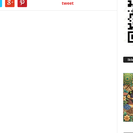
tweet
Ikl