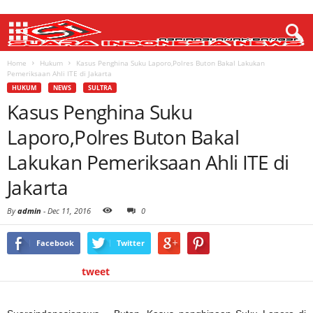
Home
Hukum
Kasus Penghina Suku Laporo,Polres Buton Bakal Lakukan
Pemeriksaan Ahli ITE di Jakarta
HUKUM
NEWS
SULTRA
Kasus Penghina Suku
Laporo,Polres Buton Bakal
Lakukan Pemeriksaan Ahli ITE di
Jakarta
By
admin
-
Dec 11, 2016
0
Facebook
Twitter
tweet