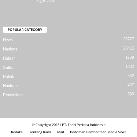
Aug 6, 2026
POPULAR CATEGORY
23727
News
23415
Nasional
1739
Hukum
1282
Sultra
532
Politik
407
Hankam
390
Pendidikan
© Copyright 2015 l PT. Farid Perkasa Indonesia
Redaksi
Tentang Kami
Mail
Pedoman Pemberitaan Media Siber