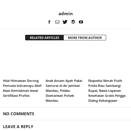
admin
RELATED ARTICLES
MORE FROM AUTHOR
Hilal Hilmawan Dorong
Anak Ancam Ayah Pakai
Ekspedisi Merah Putih
Pemuda Indramayu Aktif
Samurai di Air Jamban
Polda Riau Sambangi
Atasi Kemiskinan lewat
Mandau, Pelaku
Rupat, Bawa Layanan
Sertifikasi Profesi
Diamankan Polsek
Kesehatan Gratis Hingga
Mandau
Dialog Kebangsaan
NO COMMENTS
LEAVE A REPLY