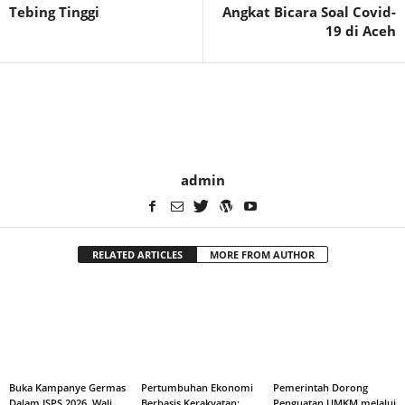
Tebing Tinggi
Angkat Bicara Soal Covid-
19 di Aceh
admin
RELATED ARTICLES
MORE FROM AUTHOR
Buka Kampanye Germas
Pertumbuhan Ekonomi
Pemerintah Dorong
Dalam ISPS 2026, Wali
Berbasis Kerakyatan:
Penguatan UMKM melalui