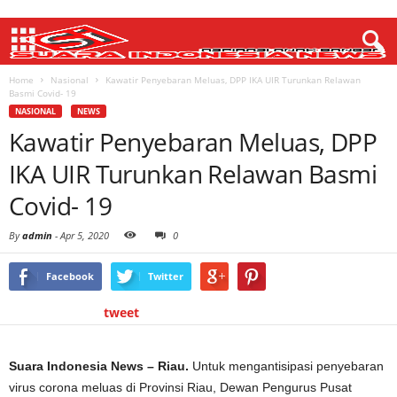
Home
Nasional
Kawatir Penyebaran Meluas, DPP IKA UIR Turunkan Relawan
Basmi Covid- 19
NASIONAL
NEWS
Kawatir Penyebaran Meluas, DPP
IKA UIR Turunkan Relawan Basmi
Covid- 19
By
admin
-
Apr 5, 2020
0
Facebook
Twitter
tweet
Suara Indonesia News – Riau.
Untuk mengantisipasi penyebaran
virus corona meluas di Provinsi Riau, Dewan Pengurus Pusat