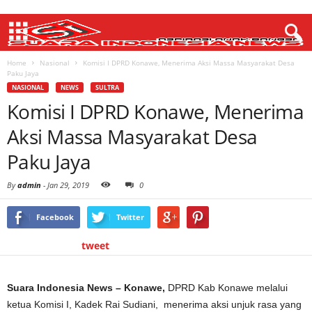
Home
Nasional
Komisi I DPRD Konawe, Menerima Aksi Massa Masyarakat Desa
Paku Jaya
NASIONAL
NEWS
SULTRA
Komisi I DPRD Konawe, Menerima
Aksi Massa Masyarakat Desa
Paku Jaya
By
admin
-
Jan 29, 2019
0
Facebook
Twitter
tweet
Suara Indonesia News – Konawe,
DPRD Kab Konawe melalui
ketua Komisi I, Kadek Rai Sudiani, menerima aksi unjuk rasa yang