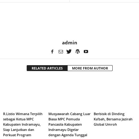
admin
RELATED ARTICLES
MORE FROM AUTHOR
R.Listio Wimana Terpilih
Musyawarah Cabang Luar
Berbisik di Dinding
sebagai Ketua MPC
Biasa MPC Pemuda
Ka’bah, Bersama Jazirah
Kabupaten Indramayu,
Pancasila Kabupaten
Global Umroh
Siap Lanjutkan dan
Indramayu Digelar
Perkuat Program
dengan Agenda Tunggal