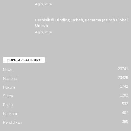
Aug 9, 2026
Berbisik di Dinding Ka’bah, Bersama Jazirah Global
Umroh
Aug 9, 2026
POPULAR CATEGORY
23741
News
23429
Nasional
1742
Hukum
1282
Sultra
532
Politik
407
Hankam
390
Pendidikan