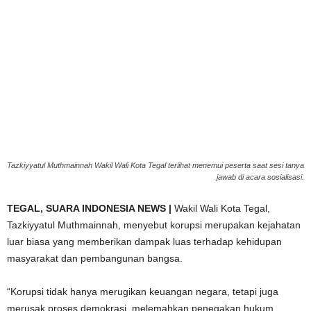
Tazkiyyatul Muthmainnah Wakil Wali Kota Tegal terlihat menemui peserta saat sesi tanya
jawab di acara sosialisasi.
TEGAL,
SUARA INDONESIA NEWS |
Wakil Wali Kota Tegal,
Tazkiyyatul Muthmainnah, menyebut korupsi merupakan kejahatan
luar biasa yang memberikan dampak luas terhadap kehidupan
masyarakat dan pembangunan bangsa.
“Korupsi tidak hanya merugikan keuangan negara, tetapi juga
merusak proses demokrasi, melemahkan penegakan hukum,