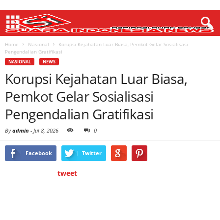
Home
Nasional
Korupsi Kejahatan Luar Biasa, Pemkot Gelar Sosialisasi
Pengendalian Gratifikasi
NASIONAL
NEWS
Korupsi Kejahatan Luar Biasa,
Pemkot Gelar Sosialisasi
Pengendalian Gratifikasi
By
admin
-
Jul 8, 2026
0
Facebook
Twitter
tweet