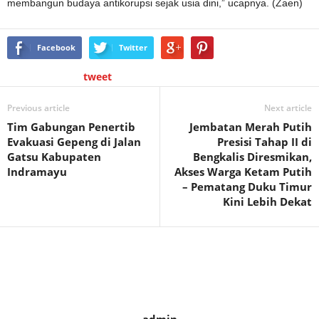
membangun budaya antikorupsi sejak usia dini,” ucapnya. (Zaen)
Facebook
Twitter
tweet
Previous article
Next article
Tim Gabungan Penertib
Jembatan Merah Putih
Evakuasi Gepeng di Jalan
Presisi Tahap II di
Gatsu Kabupaten
Bengkalis Diresmikan,
Indramayu
Akses Warga Ketam Putih
– Pematang Duku Timur
Kini Lebih Dekat
admin