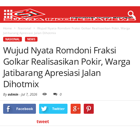
Home
Nasional
Wujud Nyata Romdoni Fraksi Golkar Realisasikan Pokir, Warga
Jatibarang Apresiasi Jalan Dihotmix
NASIONAL
NEWS
Wujud Nyata Romdoni Fraksi
Golkar Realisasikan Pokir, Warga
Jatibarang Apresiasi Jalan
Dihotmix
By
admin
-
Jul 7, 2026
0
Facebook
Twitter
tweet