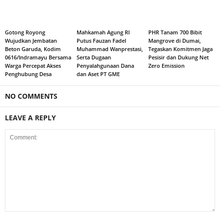
Gotong Royong
Mahkamah Agung RI
PHR Tanam 700 Bibit
Wujudkan Jembatan
Putus Fauzan Fadel
Mangrove di Dumai,
Beton Garuda, Kodim
Muhammad Wanprestasi,
Tegaskan Komitmen Jaga
0616/Indramayu Bersama
Serta Dugaan
Pesisir dan Dukung Net
Warga Percepat Akses
Penyalahgunaan Dana
Zero Emission
Penghubung Desa
dan Aset PT GME
NO COMMENTS
LEAVE A REPLY