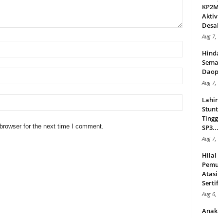
KP2MI
Aktiv
Desak
Aug 7,
Hind
Sema
Daop
Aug 7,
Lahi
Stunt
Tingg
browser for the next time I comment.
SP3..
Aug 7,
Hila
Pemu
Atasi
Serti
Aug 6,
Anak