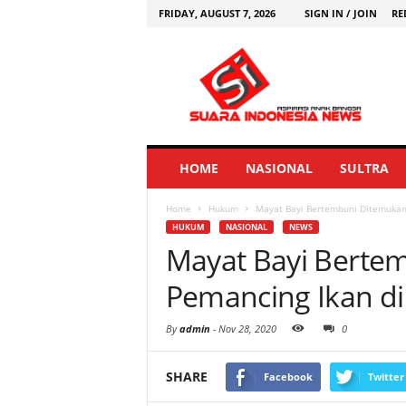
FRIDAY, AUGUST 7, 2026
SIGN IN / JOIN
RE
HOME
NASIONAL
SULTRA
Home
Hukum
Mayat Bayi Bertembuni Ditemukan
HUKUM
NASIONAL
NEWS
Mayat Bayi Berte
Pemancing Ikan d
By
admin
-
Nov 28, 2020
0
SHARE
Facebook
Twitter