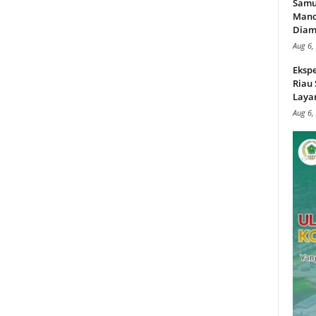
Samu
Mand
Diam
Aug 6,
Ekspe
Riau
Layan
Aug 6,