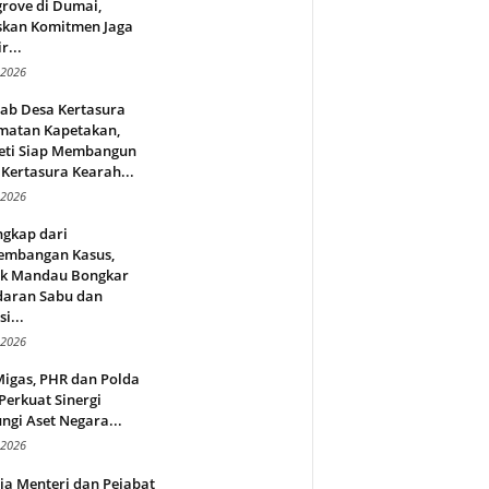
rove di Dumai,
skan Komitmen Jaga
r...
 2026
jab Desa Kertasura
matan Kapetakan,
eti Siap Membangun
Kertasura Kearah...
 2026
ngkap dari
embangan Kasus,
ek Mandau Bongkar
daran Sabu dan
i...
 2026
Migas, PHR dan Polda
Perkuat Sinergi
ngi Aset Negara...
 2026
ja Menteri dan Pejabat