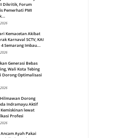
 Dikritik, Forum
is Pemerhati PMI
...
 2026
ari Kemacetan Akibat
rak Karnaval SCTV, KAI
 4 Semarang Imbau...
 2026
rkan Generasi Bebas
ing, Wali Kota Tebing
i Dorong Optimalisasi
.
 2026
l Hilmawan Dorong
da Indramayu Aktif
 Kemiskinan lewat
fikasi Profesi
 2026
 Ancam Ayah Pakai