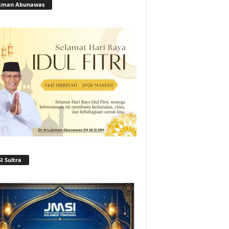
kman Abunawas
I Sultra