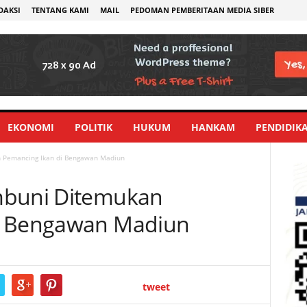
DAKSI
TENTANG KAMI
MAIL
PEDOMAN PEMBERITAAN MEDIA SIBER
EKONOMI
POLITIK
HUKUM
HANKAM
PENDIDIK
 Pemancing Ikan di Bengawan Madiun
mbuni Ditemukan
i Bengawan Madiun
tweet