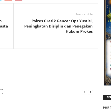
Next article
m
Polres Gresik Gencar Ops Yustisi,
wasta
Peningkatan Disiplin dan Penegakan
Hukum Prokes
BER
PHR 