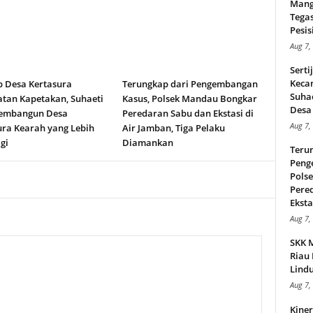
Mang
Tega
Pesisi
Aug 7,
Serti
Keca
b Desa Kertasura
Terungkap dari Pengembangan
Suha
tan Kapetakan, Suhaeti
Kasus, Polsek Mandau Bongkar
Desa 
embangun Desa
Peredaran Sabu dan Ekstasi di
Aug 7,
ura Kearah yang Lebih
Air Jamban, Tiga Pelaku
gi
Diamankan
Teru
Peng
Pols
Pere
Ekstas
Aug 7,
SKK 
Riau 
Lindu
Aug 7,
Kiner