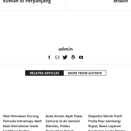
Rumah di Perpanjang
Miskin
admin
RELATED ARTICLES
MORE FROM AUTHOR
Hilal Hilmawan Dorong
Anak Ancam Ayah Pakai
Ekspedisi Merah Putih
Pemuda Indramayu Aktif
Samurai di Air Jamban
Polda Riau Sambangi
Atasi Kemiskinan lewat
Mandau, Pelaku
Rupat, Bawa Layanan
Sertifikasi Profesi
Diamankan Polsek
Kesehatan Gratis Hingga