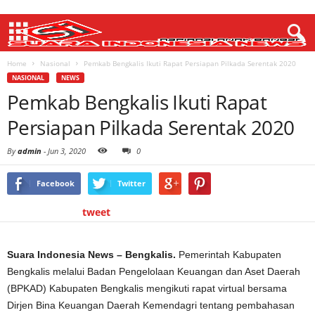
Home
Nasional
Pemkab Bengkalis Ikuti Rapat Persiapan Pilkada Serentak 2020
NASIONAL
NEWS
Pemkab Bengkalis Ikuti Rapat
Persiapan Pilkada Serentak 2020
By
admin
-
Jun 3, 2020
0
Facebook
Twitter
tweet
Suara Indonesia News – Bengkalis.
Pemerintah Kabupaten
Bengkalis melalui Badan Pengelolaan Keuangan dan Aset Daerah
(BPKAD) Kabupaten Bengkalis mengikuti rapat virtual bersama
Dirjen Bina Keuangan Daerah Kemendagri tentang pembahasan