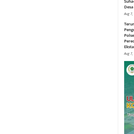
Suha
Desa 
Aug 7,
Teru
Peng
Pols
Pere
Ekstas
Aug 7,