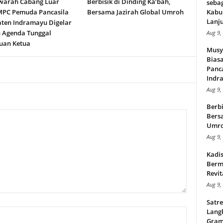
arah Cabang Luar
Berbisik di Dinding Ka’bah,
seba
MPC Pemuda Pancasila
Bersama Jazirah Global Umroh
Kabu
Lanju
ten Indramayu Digelar
 Agenda Tunggal
Aug 9,
uan Ketua
Musy
Bias
Panc
Indra
Aug 9,
Berbi
Bersa
Umr
Aug 9,
Kadi
Berma
Revit
Aug 9,
Satre
Lang
Gram