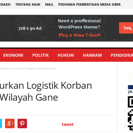
EDAKSI
TENTANG KAMI
MAIL
PEDOMAN PEMBERITAAN MEDIA SIBER
EKONOMI
POLITIK
HUKUM
HANKAM
PENDIDIK
k Korban Gempa Ke Bagian Wilayah Gane
urkan Logistik Korban
Wilayah Gane
tweet