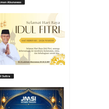
kman Abunawas
I Sultra