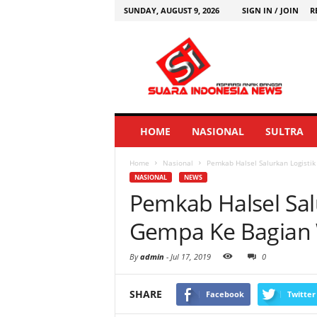
SUNDAY, AUGUST 9, 2026
SIGN IN / JOIN
R
HOME
NASIONAL
SULTRA
Home
Nasional
Pemkab Halsel Salurkan Logisti
NASIONAL
NEWS
Pemkab Halsel Sal
Gempa Ke Bagian 
By
admin
-
Jul 17, 2019
0
SHARE
Facebook
Twitter