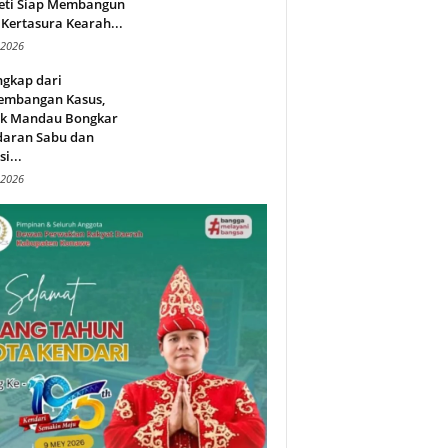
eti Siap Membangun
Kertasura Kearah...
 2026
ngkap dari
embangan Kasus,
ek Mandau Bongkar
daran Sabu dan
i...
 2026