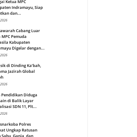
gai Ketua MPC
paten Indramayu, Siap
tkan dan...
 2026
awarah Cabang Luar
a MPC Pemuda
asila Kabupaten
mayu Digelar dengan...
 2026
sik di Dinding Ka’bah,
ma Jazirah Global
oh
 2026
s Pendidikan Diduga
in di Balik Layar
alisasi SDN 11, Plt...
 2026
snarkoba Polres
kat Ungkap Ratusan
 Sabu, Ganja, dan