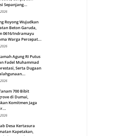
si Sepanjang...
 2026
ng Royong Wujudkan
atan Beton Garuda,
m 0616/Indramayu
ama Warga Percepat...
 2026
amah Agung RI Putus
an Fadel Muhammad
restasi, Serta Dugaan
alahgunaan...
 2026
Tanam 700 Bibit
rove di Dumai,
skan Komitmen Jaga
r...
 2026
jab Desa Kertasura
matan Kapetakan,