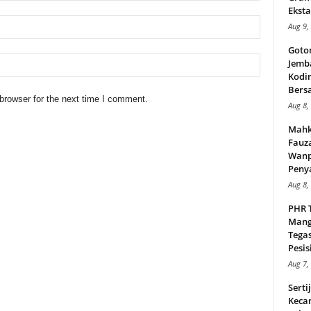
Eksta
Aug 9,
Goto
Jemb
Kodi
Bers
browser for the next time I comment.
Aug 8,
Mahk
Fauz
Wanp
Peny
Aug 8,
PHR 
Mang
Tega
Pesisi
Aug 7,
Serti
Keca