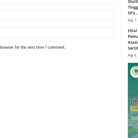
Stunt
Tingg
SP3..
Aug 7,
Hila
Pemu
Atasi
browser for the next time I comment.
Serti
Aug 6,