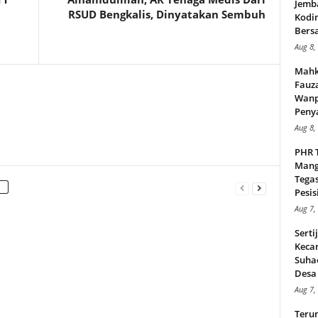
Jemb
RSUD Bengkalis, Dinyatakan Sembuh
Kodi
Bers
Aug 8,
Mahk
Fauz
Wanp
Peny
Aug 8,
PHR 
Mang
Tega
Pesisi
Aug 7,
Serti
Keca
Suha
Desa 
Aug 7,
Teru