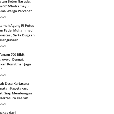
atan Beton Garuda,
m 0616/Indramayu
ama Warga Percepat...
 2026
amah Agung RI Putus
an Fadel Muhammad
restasi, Serta Dugaan
alahgunaan...
 2026
Tanam 700 Bibit
rove di Dumai,
skan Komitmen Jaga
r...
 2026
jab Desa Kertasura
matan Kapetakan,
eti Siap Membangun
Kertasura Kearah...
 2026
ngkap dari