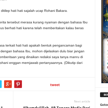
ditilep hati hati sajalah ucap Rohani Bakara.
rita tersebut merasa kurang nyaman dengan bahasa Ibu
us berhati hati karena telah memberitakan kalau beras
sa terkait hati hati apakah bentuk pengancaman bagi
dengan bahasa Ibu, mohon dijelaskan dulu biar jangan
 pemberitaan yang dinaikan redaksi saya tanya manru di
hani enggan memjawab pertanyaannya. (Dikutip dari
tweet
BER
Next article
Goto
11
Alhamdulillah, AR Tenaga Medis Dari