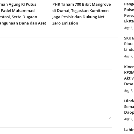
Peng
ah Agung RI Putus
PHR Tanam 700 Bibit Mangrove
Pols
n Fadel Muhammad
di Dumai, Tegaskan Komitmen
Pere
stasi, Serta Dugaan
Jaga Pesisir dan Dukung Net
Ekstas
ahgunaan Dana dan Aset
Zero Emission
Aug 7,
E
SKK 
Riau 
Lindu
Aug 7,
Kiner
KP2MI
Aktiv
Desak
Aug 7,
Hind
Sema
Daop
Aug 7,
Lahi