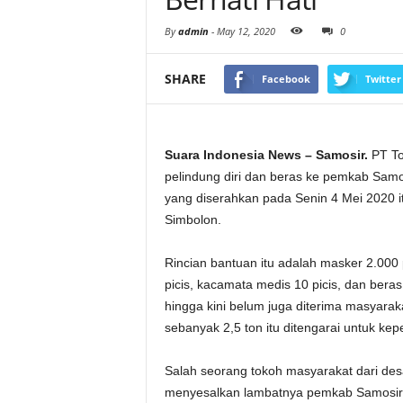
By
admin
-
May 12, 2020
0
SHARE
Facebook
Twitter
Suara Indonesia News – Samosir.
PT To
pelindung diri dan beras ke pemkab Samo
yang diserahkan pada Senin 4 Mei 2020 it
Simbolon.
Rincian bantuan itu adalah masker 2.000 
picis, kacamata medis 10 picis, dan beras
hingga kini belum juga diterima masyara
sebanyak 2,5 ton itu ditengarai untuk kep
Salah seorang tokoh masyarakat dari de
menyesalkan lambatnya pemkab Samosir 