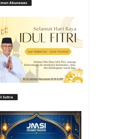
kman Abunawas
I Sultra