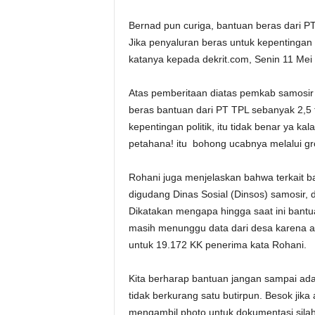
Bernad pun curiga, bantuan beras dari PT
Jika penyaluran beras untuk kepentingan
katanya kepada dekrit.com, Senin 11 Mei
Atas pemberitaan diatas pemkab samosir
beras bantuan dari PT TPL sebanyak 2,5
kepentingan politik, itu tidak benar ya k
petahana! itu bohong ucabnya melalui g
Rohani juga menjelaskan bahwa terkait ba
digudang Dinas Sosial (Dinsos) samosir, d
Dikatakan mengapa hingga saat ini bantuan
masih menunggu data dari desa karena a
untuk 19.172 KK penerima kata Rohani.
Kita berharap bantuan jangan sampai ada
tidak berkurang satu butirpun. Besok jik
mengambil photo untuk dokumentasi sila