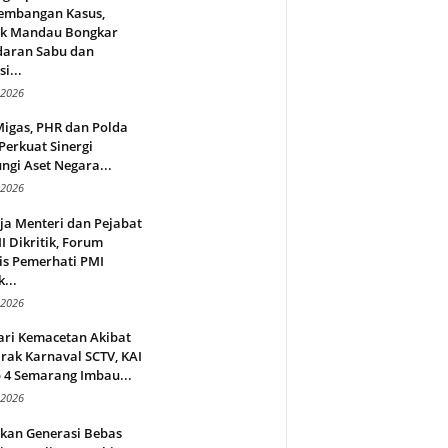
embangan Kasus,
ek Mandau Bongkar
daran Sabu dan
i...
 2026
Migas, PHR dan Polda
Perkuat Sinergi
ngi Aset Negara...
 2026
ja Menteri dan Pejabat
 Dikritik, Forum
is Pemerhati PMI
...
 2026
ari Kemacetan Akibat
rak Karnaval SCTV, KAI
 4 Semarang Imbau...
 2026
rkan Generasi Bebas