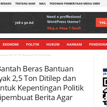
REDAKSI
TENTANG KAMI
MAIL
PEDOMAN PEMBERITAAN MEDIA SIBER
EKONOMI
POLITIK
HUKUM
HANKAM
PENDIDIK
tuan Dari PT TPL Sebanyak 2,5 Ton Ditilep...
antah Beras Bantuan
ak 2,5 Ton Ditilep dan
tuk Kepentingan Politik
ipembuat Berita Agar