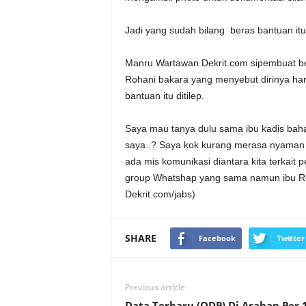
Jadi yang sudah bilang beras bantuan itu 
Manru Wartawan Dekrit.com sipembuat be
Rohani bakara yang menyebut dirinya har
bantuan itu ditilep.
Saya mau tanya dulu sama ibu kadis baha
saya..? Saya kok kurang merasa nyaman 
ada mis komunikasi diantara kita terkait
group Whatshap yang sama namun ibu Ro
Dekrit.com/jabs)
SHARE
Facebook
Twitter
Previous article
Data Terbaru (ODP) Di Asahan Per 