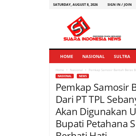
SATURDAY, AUGUST 8, 2026
SIGN IN / JOIN
HOME
NASIONAL
SULTRA
Home
Nasional
Pemkap Samosir Bantah Beras Ban
NASIONAL
NEWS
Pemkap Samosir B
Dari PT TPL Sebany
Akan Digunakan Un
Bupati Petahana S
Berhati Hati