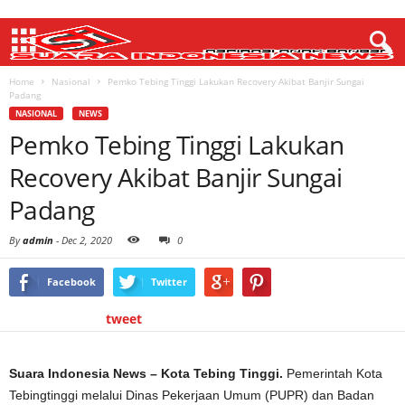
Home
Nasional
Pemko Tebing Tinggi Lakukan Recovery Akibat Banjir Sungai
Padang
NASIONAL
NEWS
Pemko Tebing Tinggi Lakukan
Recovery Akibat Banjir Sungai
Padang
By
admin
-
Dec 2, 2020
0
Facebook
Twitter
tweet
Suara Indonesia News – Kota Tebing Tinggi.
Pemerintah Kota
Tebingtinggi melalui Dinas Pekerjaan Umum (PUPR) dan Badan