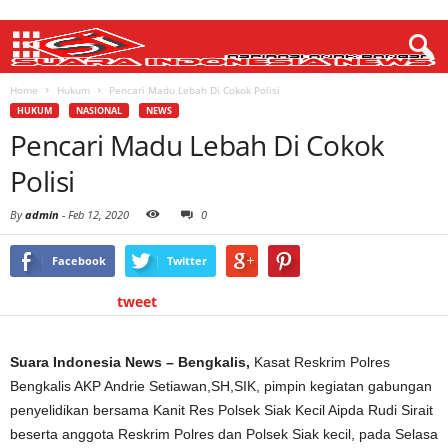
Home
Hukum
Pencari Madu Lebah Di Cokok Polisi
HUKUM
NASIONAL
NEWS
Pencari Madu Lebah Di Cokok
Polisi
By
admin
-
Feb 12, 2020
0
Facebook
Twitter
tweet
Suara Indonesia News – Bengkalis,
Kasat Reskrim Polres
Bengkalis AKP Andrie Setiawan,SH,SIK, pimpin kegiatan gabungan
penyelidikan bersama Kanit Res Polsek Siak Kecil Aipda Rudi Sirait
beserta anggota Reskrim Polres dan Polsek Siak kecil, pada Selasa