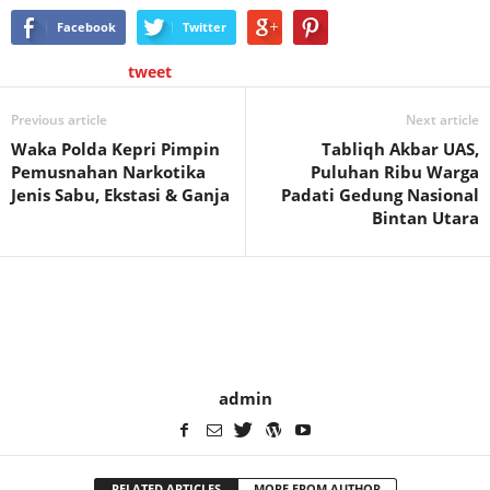
Facebook
Twitter
tweet
Previous article
Next article
Waka Polda Kepri Pimpin
Tabliqh Akbar UAS,
Pemusnahan Narkotika
Puluhan Ribu Warga
Jenis Sabu, Ekstasi & Ganja
Padati Gedung Nasional
Bintan Utara
admin
RELATED ARTICLES
MORE FROM AUTHOR