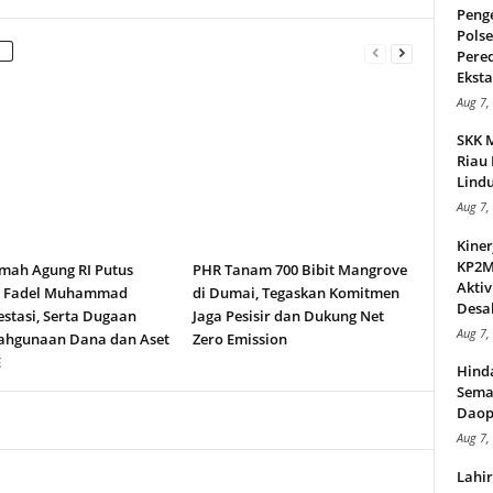
Peng
Pols
Pere
Ekstas
Aug 7,
SKK 
Riau 
Lindu
Aug 7,
Kiner
KP2MI
ah Agung RI Putus
PHR Tanam 700 Bibit Mangrove
Aktiv
n Fadel Muhammad
di Dumai, Tegaskan Komitmen
Desak
stasi, Serta Dugaan
Jaga Pesisir dan Dukung Net
Aug 7,
ahgunaan Dana dan Aset
Zero Emission
E
Hind
Sema
Daop
Aug 7,
Lahi