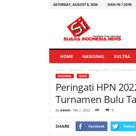
SATURDAY, AUGUST 8, 2026
SIGN IN / JOIN
HOME
NASIONAL
SULTRA
Home
Nasional
Peringati HPN 2022, Polda Jatim
NASIONAL
NEWS
Peringati HPN 2022
Turnamen Bulu Tan
By
admin
-
Feb 7, 2022
0
SHARE
Facebook
Twitter