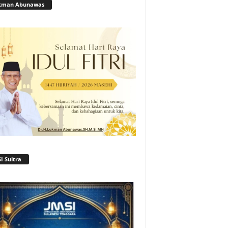
kman Abunawas
I Sultra