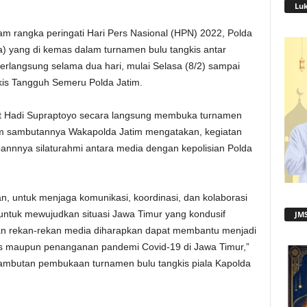
Lu
m rangka peringati Hari Pers Nasional (HPN) 2022, Polda
a) yang di kemas dalam turnamen bulu tangkis antar
berlangsung selama dua hari, mulai Selasa (8/2) sampai
is Tangguh Semeru Polda Jatim.
et Hadi Supraptoyo secara langsung membuka turnamen
alam sambutannya Wakapolda Jatim mengatakan, kegiatan
apannnya silaturahmi antara media dengan kepolisian Polda
akan, untuk menjaga komunikasi, koordinasi, dan kolaborasi
 untuk mewujudkan situasi Jawa Timur yang kondusif
JMS
an rekan-rekan media diharapkan dapat membantu menjadi
as maupun penanganan pandemi Covid-19 di Jawa Timur,”
sambutan pembukaan turnamen bulu tangkis piala Kapolda