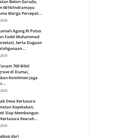
atan Beton Garuda,
m 0616/Indramayu
ama Warga Percepat...
 2026
amah Agung RI Putus
an Fadel Muhammad
restasi, Serta Dugaan
alahgunaan...
 2026
Tanam 700 Bibit
rove di Dumai,
skan Komitmen Jaga
r...
 2026
jab Desa Kertasura
matan Kapetakan,
eti Siap Membangun
Kertasura Kearah...
 2026
ngkap dari