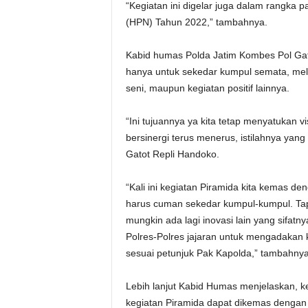
“Kegiatan ini digelar juga dalam rangka 
(HPN) Tahun 2022,” tambahnya.
Kabid humas Polda Jatim Kombes Pol Gat
hanya untuk sekedar kumpul semata, melai
seni, maupun kegiatan positif lainnya.
“Ini tujuannya ya kita tetap menyatukan v
bersinergi terus menerus, istilahnya ya
Gatot Repli Handoko.
“Kali ini kegiatan Piramida kita kemas de
harus cuman sekedar kumpul-kumpul. Tapi
mungkin ada lagi inovasi lain yang sifatnya
Polres-Polres jajaran untuk mengadakan k
sesuai petunjuk Pak Kapolda,” tambahnya
Lebih lanjut Kabid Humas menjelaskan, k
kegiatan Piramida dapat dikemas dengan k