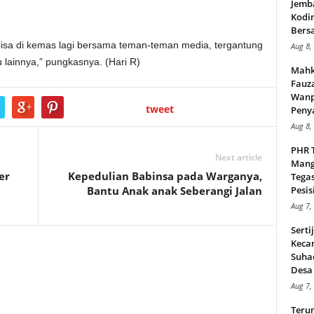
Jemb
Kodi
Bers
bisa di kemas lagi bersama teman-teman media, tergantung
Aug 8,
 lainnya,” pungkasnya. (Hari R)
Mahk
Fauz
Wanp
tweet
Peny
Aug 8,
PHR 
Next article
Mang
er
Kepedulian Babinsa pada Warganya,
Tega
Bantu Anak anak Seberangi Jalan
Pesisi
Aug 7,
Serti
Keca
Suha
Desa 
Aug 7,
Teru