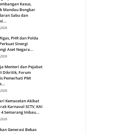
embangan Kasus,
ek Mandau Bongkar
daran Sabu dan
i...
 2026
Migas, PHR dan Polda
Perkuat Sinergi
ngi Aset Negara...
 2026
ja Menteri dan Pejabat
 Dikritik, Forum
is Pemerhati PMI
...
 2026
ari Kemacetan Akibat
rak Karnaval SCTV, KAI
 4 Semarang Imbau...
 2026
rkan Generasi Bebas