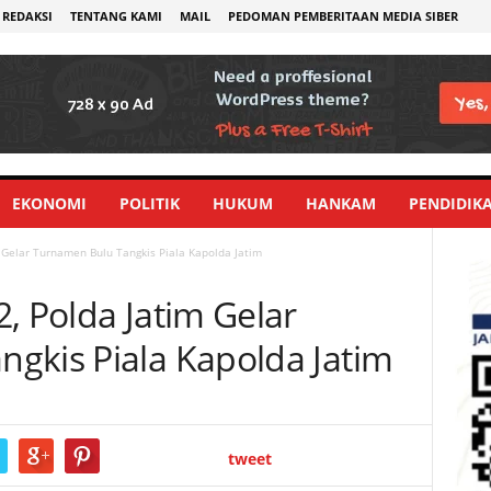
REDAKSI
TENTANG KAMI
MAIL
PEDOMAN PEMBERITAAN MEDIA SIBER
EKONOMI
POLITIK
HUKUM
HANKAM
PENDIDIK
 Gelar Turnamen Bulu Tangkis Piala Kapolda Jatim
, Polda Jatim Gelar
gkis Piala Kapolda Jatim
tweet