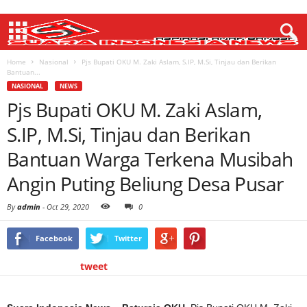
Home
Nasional
Pjs Bupati OKU M. Zaki Aslam, S.IP, M.Si, Tinjau dan Berikan
Bantuan...
NASIONAL
NEWS
Pjs Bupati OKU M. Zaki Aslam,
S.IP, M.Si, Tinjau dan Berikan
Bantuan Warga Terkena Musibah
Angin Puting Beliung Desa Pusar
By
admin
-
Oct 29, 2020
0
Facebook
Twitter
tweet