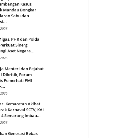
embangan Kasus,
ek Mandau Bongkar
daran Sabu dan
i...
 2026
Migas, PHR dan Polda
Perkuat Sinergi
ngi Aset Negara...
 2026
ja Menteri dan Pejabat
 Dikritik, Forum
is Pemerhati PMI
...
 2026
ari Kemacetan Akibat
rak Karnaval SCTV, KAI
 4 Semarang Imbau...
 2026
rkan Generasi Bebas