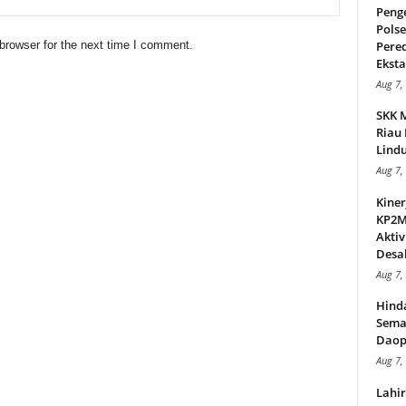
Peng
Pols
browser for the next time I comment.
Pere
Ekstas
Aug 7,
SKK 
Riau 
Lindu
Aug 7,
Kiner
KP2MI
Aktiv
Desak
Aug 7,
Hind
Sema
Daop
Aug 7,
Lahi