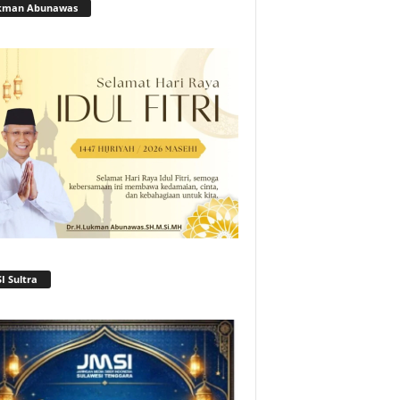
kman Abunawas
I Sultra