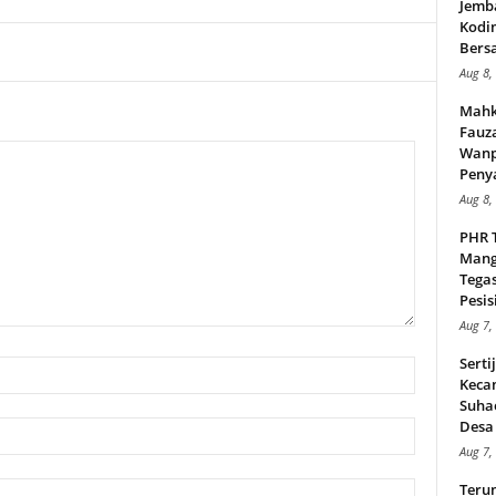
Jemb
Kodi
Bers
Aug 8,
Mahk
Fauz
Wanp
Peny
Aug 8,
PHR 
Mang
Tega
Pesisi
Aug 7,
Serti
Keca
Suha
Desa 
Aug 7,
Teru