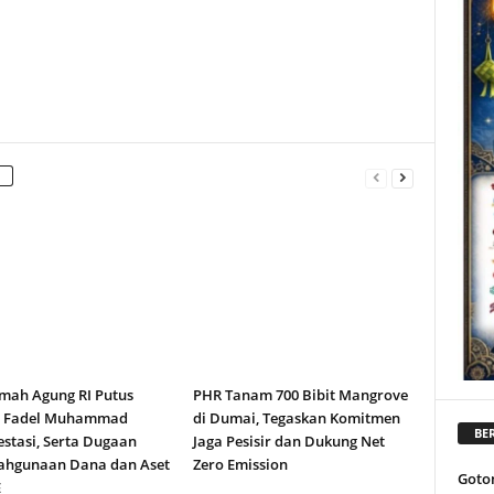
ah Agung RI Putus
PHR Tanam 700 Bibit Mangrove
n Fadel Muhammad
di Dumai, Tegaskan Komitmen
BER
stasi, Serta Dugaan
Jaga Pesisir dan Dukung Net
ahgunaan Dana dan Aset
Zero Emission
Goto
E