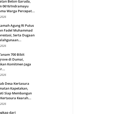
atan Beton Garuda,
m 0616/Indramayu
ama Warga Percepat...
 2026
amah Agung RI Putus
an Fadel Muhammad
restasi, Serta Dugaan
alahgunaan...
 2026
Tanam 700 Bibit
rove di Dumai,
skan Komitmen Jaga
r...
 2026
jab Desa Kertasura
matan Kapetakan,
eti Siap Membangun
Kertasura Kearah...
 2026
ngkap dari