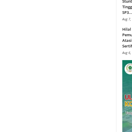
Stunt
Tingg
SP3..
Aug 7,
Hila
Pemu
Atasi
Serti
Aug 6,