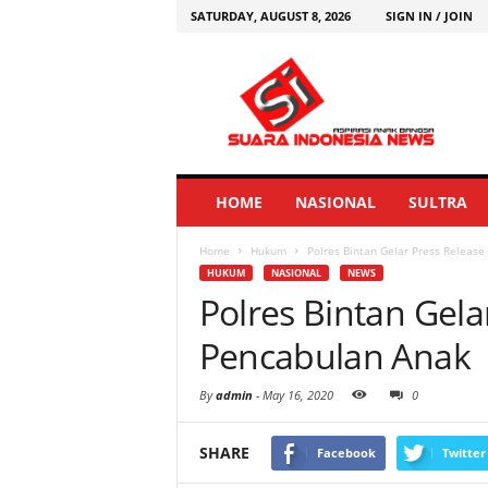
SATURDAY, AUGUST 8, 2026
SIGN IN / JOIN
HOME
NASIONAL
SULTRA
Home
Hukum
Polres Bintan Gelar Press Releas
HUKUM
NASIONAL
NEWS
Polres Bintan Gela
Pencabulan Anak
By
admin
-
May 16, 2020
0
SHARE
Facebook
Twitter