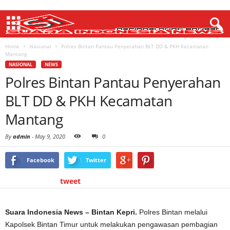
Home
Nasional
Polres Bintan Pantau Penyerahan BLT DD & PKH Kecamatan
Mantang
NASIONAL
NEWS
Polres Bintan Pantau Penyerahan
BLT DD & PKH Kecamatan
Mantang
By
admin
-
May 9, 2020
0
Facebook
Twitter
tweet
Suara Indonesia News – Bintan Kepri.
Polres Bintan melalui
Kapolsek Bintan Timur untuk melakukan pengawasan pembagian