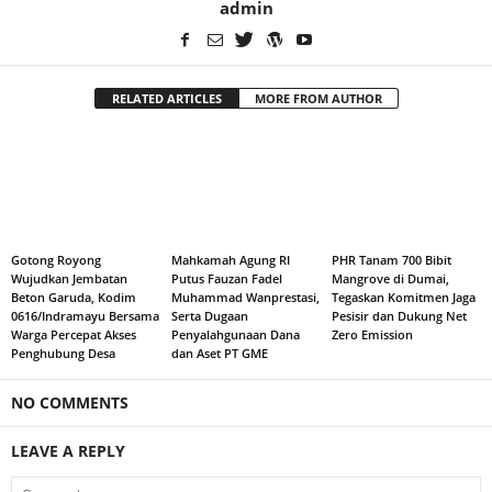
admin
RELATED ARTICLES
MORE FROM AUTHOR
Gotong Royong
Mahkamah Agung RI
PHR Tanam 700 Bibit
Wujudkan Jembatan
Putus Fauzan Fadel
Mangrove di Dumai,
Beton Garuda, Kodim
Muhammad Wanprestasi,
Tegaskan Komitmen Jaga
0616/Indramayu Bersama
Serta Dugaan
Pesisir dan Dukung Net
Warga Percepat Akses
Penyalahgunaan Dana
Zero Emission
Penghubung Desa
dan Aset PT GME
NO COMMENTS
LEAVE A REPLY