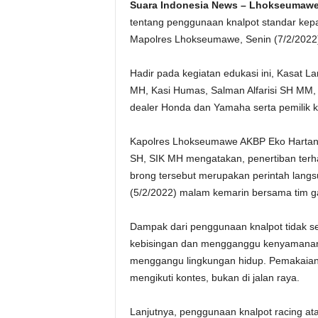
Suara Indonesia News – Lhokseumawe
tentang penggunaan knalpot standar kepa
Mapolres Lhokseumawe, Senin (7/2/2022
Hadir pada kegiatan edukasi ini, Kasat L
MH, Kasi Humas, Salman Alfarisi SH MM,
dealer Honda dan Yamaha serta pemilik ke
Kapolres Lhokseumawe AKBP Eko Hartanto
SH, SIK MH mengatakan, penertiban ter
brong tersebut merupakan perintah langsu
(5/2/2022) malam kemarin bersama tim g
Dampak dari penggunaan knalpot tidak se
kebisingan dan mengganggu kenyamanan m
menggangu lingkungan hidup. Pemakaian 
mengikuti kontes, bukan di jalan raya.
Lanjutnya, penggunaan knalpot racing at