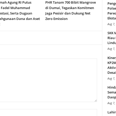
ah Agung RI Putus
PHR Tanam 700 Bibit Mangrove
Peng
n Fadel Muhammad
di Dumai, Tegaskan Komitmen
Pols
stasi, Serta Dugaan
Jaga Pesisir dan Dukung Net
Pere
Ekstas
ahgunaan Dana dan Aset
Zero Emission
E
Aug 7,
SKK 
Riau 
Lindu
Aug 7,
Kiner
KP2MI
Aktiv
Desak
Aug 7,
Hind
Sema
Daop
Aug 7,
Lahi