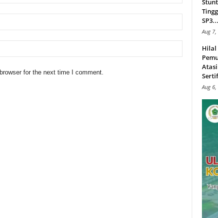
Stunt
Tingg
SP3..
Aug 7,
Hila
Pemu
Atasi
browser for the next time I comment.
Serti
Aug 6,