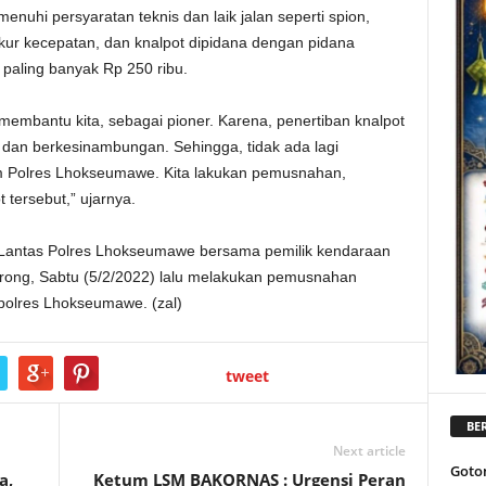
uhi persyaratan teknis dan laik jalan seperti spion,
ur kecepatan, dan knalpot dipidana dengan pidana
paling banyak Rp 250 ribu.
mbantu kita, sebagai pioner. Karena, penertiban knalpot
 dan berkesinambungan. Sehingga, tidak ada lagi
m Polres Lhokseumawe. Kita lakukan pemusnahan,
 tersebut,” ujarnya.
t Lantas Polres Lhokseumawe bersama pemilik kendaraan
 brong, Sabtu (5/2/2022) lalu melakukan pemusnahan
polres Lhokseumawe. (zal)
tweet
BER
Next article
Goto
a,
Ketum LSM BAKORNAS : Urgensi Peran