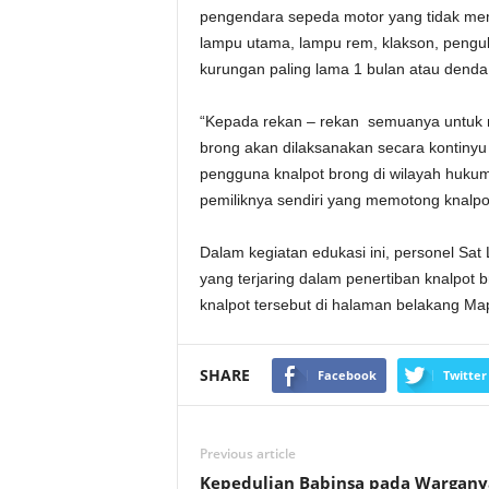
pengendara sepeda motor yang tidak memen
lampu utama, lampu rem, klakson, penguk
kurungan paling lama 1 bulan atau denda 
“Kepada rekan – rekan semuanya untuk me
brong akan dilaksanakan secara kontinyu
pengguna knalpot brong di wilayah huku
pemiliknya sendiri yang memotong knalpot
Dalam kegiatan edukasi ini, personel Sa
yang terjaring dalam penertiban knalpot
knalpot tersebut di halaman belakang Ma
SHARE
Facebook
Twitter
Previous article
Kepedulian Babinsa pada Wargany