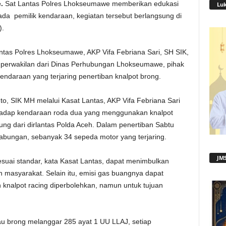
.
Sat Lantas Polres Lhokseumawe memberikan edukasi
Lu
da pemilik kendaraan, kegiatan tersebut berlangsung di
).
antas Polres Lhokseumawe, AKP Vifa Febriana Sari, SH SIK,
 perwakilan dari Dinas Perhubungan Lhokseumawe, pihak
ndaraan yang terjaring penertiban knalpot brong.
, SIK MH melalui Kasat Lantas, AKP Vifa Febriana Sari
hadap kendaraan roda dua yang menggunakan knalpot
ng dari dirlantas Polda Aceh. Dalam penertiban Sabtu
abungan, sebanyak 34 sepeda motor yang terjaring.
JMS
suai standar, kata Kasat Lantas, dapat menimbulkan
asyarakat. Selain itu, emisi gas buangnya dapat
knalpot racing diperbolehkan, namun untuk tujuan
au brong melanggar 285 ayat 1 UU LLAJ, setiap