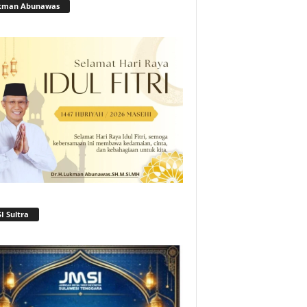
kman Abunawas
I Sultra