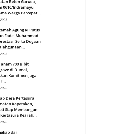
atan Beton Garuda,
m 0616/Indramayu
ama Warga Percepat...
 2026
amah Agung RI Putus
an Fadel Muhammad
restasi, Serta Dugaan
alahgunaan...
 2026
Tanam 700 Bibit
rove di Dumai,
skan Komitmen Jaga
r...
 2026
jab Desa Kertasura
matan Kapetakan,
eti Siap Membangun
Kertasura Kearah...
 2026
ngkap dari