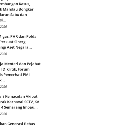
embangan Kasus,
ek Mandau Bongkar
daran Sabu dan
i...
 2026
Migas, PHR dan Polda
Perkuat Sinergi
ngi Aset Negara...
 2026
ja Menteri dan Pejabat
 Dikritik, Forum
is Pemerhati PMI
...
 2026
ari Kemacetan Akibat
rak Karnaval SCTV, KAI
 4 Semarang Imbau...
 2026
rkan Generasi Bebas