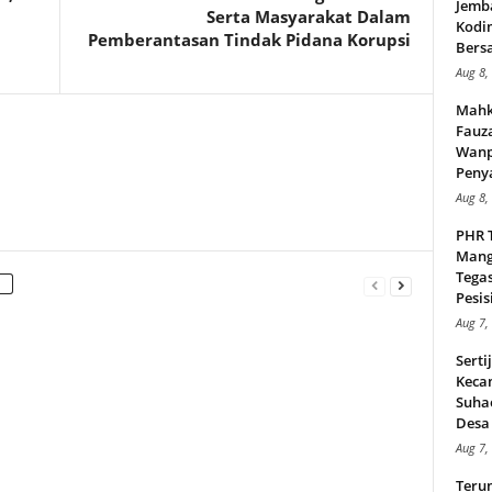
Jemb
Serta Masyarakat Dalam
Kodi
Pemberantasan Tindak Pidana Korupsi
Bers
Aug 8,
Mahk
Fauz
Wanp
Peny
Aug 8,
PHR 
Mang
Tega
Pesisi
Aug 7,
Serti
Keca
Suha
Desa 
Aug 7,
Teru