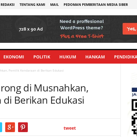
REDAKSI
TENTANG KAMI
MAIL
PEDOMAN PEMBERITAAN MEDIA SIBER
EKONOMI
POLITIK
HUKUM
HANKAM
PENDIDIK
hkan, Pemilik Kendaraan di Berikan Edukasi
Brong di Musnahkan,
 di Berikan Edukasi
tweet