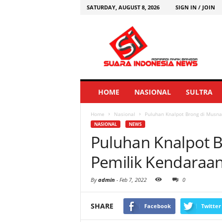
SATURDAY, AUGUST 8, 2026
SIGN IN / JOIN
HOME
NASIONAL
SULTRA
Home
Nasional
Puluhan Knalpot Brong di Musna
NASIONAL
NEWS
Puluhan Knalpot 
Pemilik Kendaraan
By
admin
-
Feb 7, 2022
0
SHARE
Facebook
Twitter