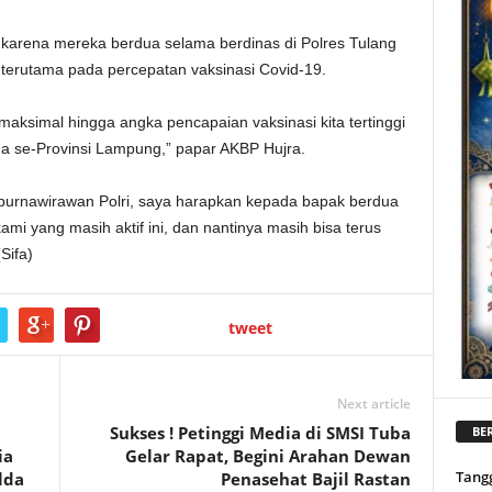
karena mereka berdua selama berdinas di Polres Tulang
terutama pada percepatan vaksinasi Covid-19.
maksimal hingga angka pencapaian vaksinasi kita tertinggi
ga se-Provinsi Lampung,” papar AKBP Hujra.
purnawirawan Polri, saya harapkan kepada bapak berdua
mi yang masih aktif ini, dan nantinya masih bisa terus
Sifa)
tweet
Next article
Sukses ! Petinggi Media di SMSI Tuba
BER
ia
Gelar Rapat, Begini Arahan Dewan
Tang
lda
Penasehat Bajil Rastan