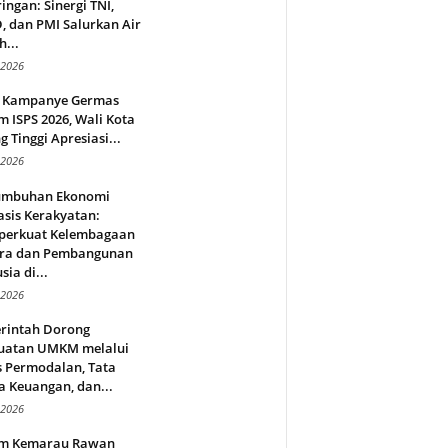
ingan: Sinergi TNI,
 dan PMI Salurkan Air
h...
 2026
 Kampanye Germas
 ISPS 2026, Wali Kota
g Tinggi Apresiasi...
 2026
umbuhan Ekonomi
sis Kerakyatan:
erkuat Kelembagaan
ra dan Pembangunan
ia di...
 2026
rintah Dorong
uatan UMKM melalui
s Permodalan, Tata
a Keuangan, dan...
 2026
m Kemarau Rawan