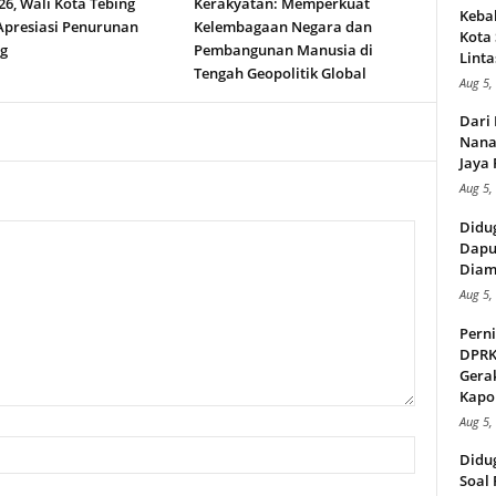
26, Wali Kota Tebing
Kerakyatan: Memperkuat
Kebak
 Apresiasi Penurunan
Kelembagaan Negara dan
Kota
g
Pembangunan Manusia di
Linta
Tengah Geopolitik Global
Aug 5,
Dari 
Nana
Jaya 
Aug 5,
Didu
Dapu
Diam
Aug 5,
Perni
DPRK
Gera
Kapol
Aug 5,
Didu
Soal 