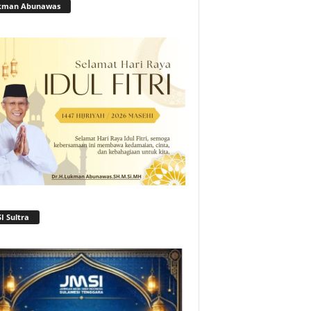
kman Abunawas
I Sultra