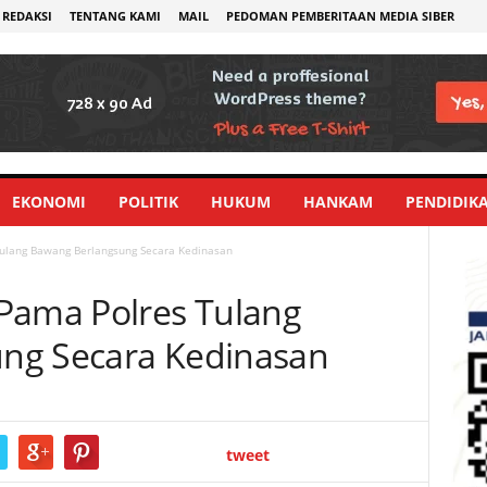
REDAKSI
TENTANG KAMI
MAIL
PEDOMAN PEMBERITAAN MEDIA SIBER
EKONOMI
POLITIK
HUKUM
HANKAM
PENDIDIK
ulang Bawang Berlangsung Secara Kedinasan
Pama Polres Tulang
ng Secara Kedinasan
tweet