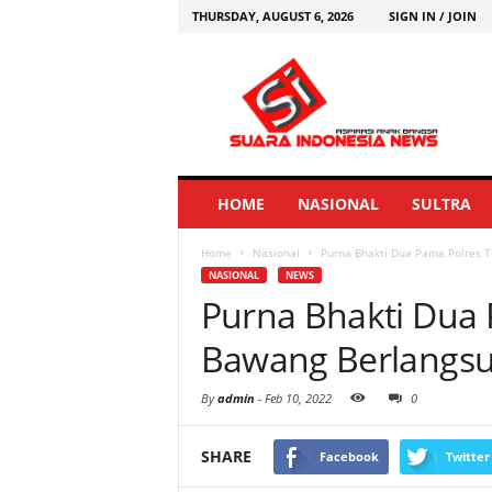
THURSDAY, AUGUST 6, 2026
SIGN IN / JOIN
HOME
NASIONAL
SULTRA
Home
Nasional
Purna Bhakti Dua Pama Polres T
NASIONAL
NEWS
Purna Bhakti Dua 
Bawang Berlangsu
By
admin
-
Feb 10, 2022
0
SHARE
Facebook
Twitter