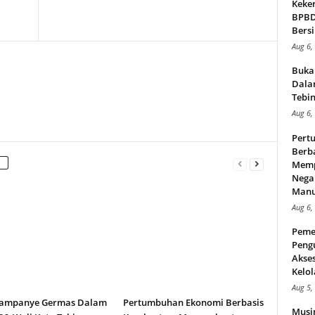
Keker
BPBD,
Bersi
Aug 6,
Buka
Dalam
Tebin
Aug 6,
Pert
Berba
Memp
Nega
Manus
Aug 6,
Peme
Peng
Akse
Kelol
Aug 5,
ampanye Germas Dalam
Pertumbuhan Ekonomi Berbasis
Musi