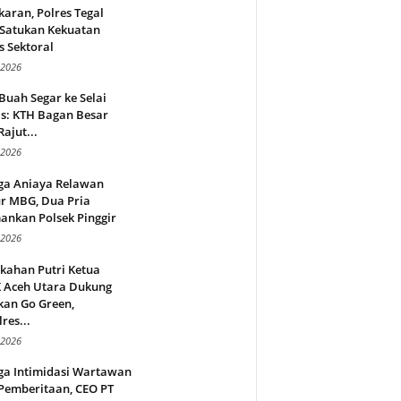
aran, Polres Tegal
 Satukan Kekuatan
s Sektoral
 2026
Buah Segar ke Selai
s: KTH Bagan Besar
Rajut...
 2026
ga Aniaya Relawan
r MBG, Dua Pria
ankan Polsek Pinggir
 2026
kahan Putri Ketua
 Aceh Utara Dukung
kan Go Green,
res...
 2026
ga Intimidasi Wartawan
Pemberitaan, CEO PT