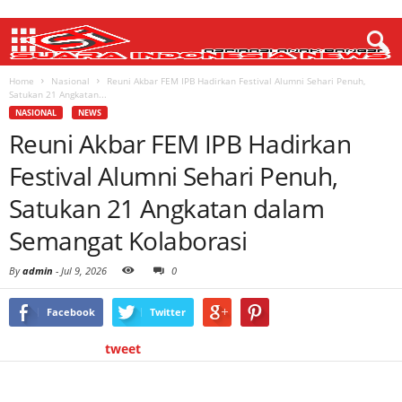
Home
Nasional
Reuni Akbar FEM IPB Hadirkan Festival Alumni Sehari Penuh,
Satukan 21 Angkatan...
NASIONAL
NEWS
Reuni Akbar FEM IPB Hadirkan
Festival Alumni Sehari Penuh,
Satukan 21 Angkatan dalam
Semangat Kolaborasi
By
admin
-
Jul 9, 2026
0
Facebook
Twitter
tweet