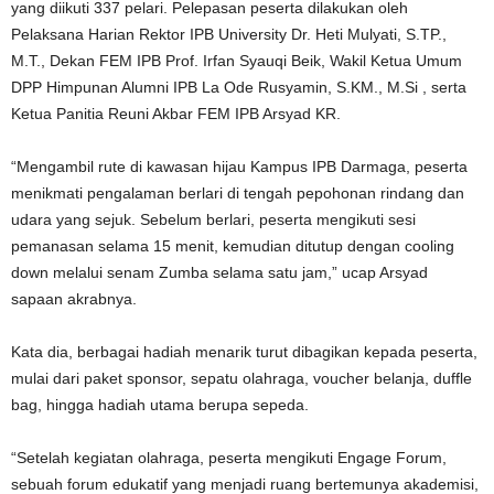
yang diikuti 337 pelari. Pelepasan peserta dilakukan oleh
Pelaksana Harian Rektor IPB University Dr. Heti Mulyati, S.TP.,
M.T., Dekan FEM IPB Prof. Irfan Syauqi Beik, Wakil Ketua Umum
DPP Himpunan Alumni IPB La Ode Rusyamin, S.KM., M.Si , serta
Ketua Panitia Reuni Akbar FEM IPB Arsyad KR.
“Mengambil rute di kawasan hijau Kampus IPB Darmaga, peserta
menikmati pengalaman berlari di tengah pepohonan rindang dan
udara yang sejuk. Sebelum berlari, peserta mengikuti sesi
pemanasan selama 15 menit, kemudian ditutup dengan cooling
down melalui senam Zumba selama satu jam,” ucap Arsyad
sapaan akrabnya.
Kata dia, berbagai hadiah menarik turut dibagikan kepada peserta,
mulai dari paket sponsor, sepatu olahraga, voucher belanja, duffle
bag, hingga hadiah utama berupa sepeda.
“Setelah kegiatan olahraga, peserta mengikuti Engage Forum,
sebuah forum edukatif yang menjadi ruang bertemunya akademisi,