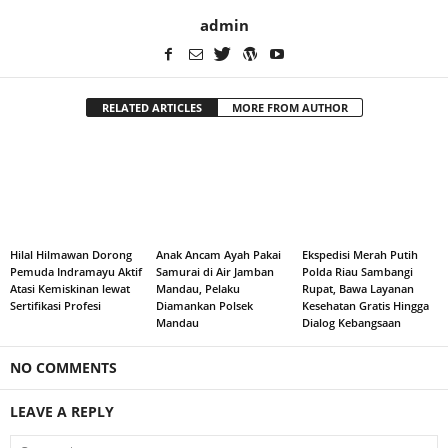
admin
RELATED ARTICLES
MORE FROM AUTHOR
Hilal Hilmawan Dorong
Anak Ancam Ayah Pakai
Ekspedisi Merah Putih
Pemuda Indramayu Aktif
Samurai di Air Jamban
Polda Riau Sambangi
Atasi Kemiskinan lewat
Mandau, Pelaku
Rupat, Bawa Layanan
Sertifikasi Profesi
Diamankan Polsek
Kesehatan Gratis Hingga
Mandau
Dialog Kebangsaan
NO COMMENTS
LEAVE A REPLY