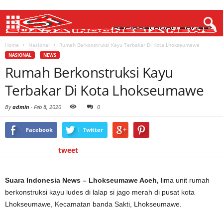
Home
Nasional
Rumah Berkonstruksi Kayu Terbakar Di Kota Lhokseumawe
NASIONAL
NEWS
Rumah Berkonstruksi Kayu
Terbakar Di Kota Lhokseumawe
By
admin
-
Feb 8, 2020
0
Facebook
Twitter
tweet
Suara Indonesia News – Lhokseumawe Aceh,
lima unit rumah
berkonstruksi kayu ludes di lalap si jago merah di pusat kota
Lhokseumawe, Kecamatan banda Sakti, Lhokseumawe.