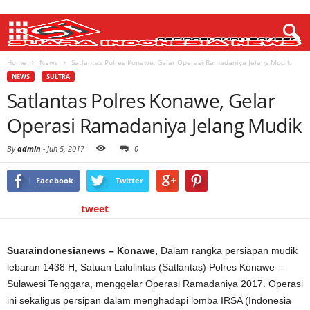
Home
News
Satlantas Polres Konawe, Gelar Operasi Ramadaniya Jelang Mudik
NEWS
SULTRA
Satlantas Polres Konawe, Gelar
Operasi Ramadaniya Jelang Mudik
By
admin
-
Jun 5, 2017
0
Facebook
Twitter
tweet
Suaraindonesianews – Konawe,
Dalam rangka persiapan mudik
lebaran 1438 H, Satuan Lalulintas (Satlantas) Polres Konawe –
Sulawesi Tenggara, menggelar Operasi Ramadaniya 2017. Operasi
ini sekaligus persipan dalam menghadapi lomba IRSA (Indonesia