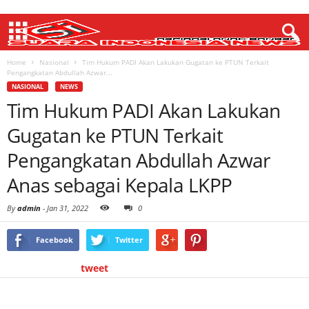
Home
Nasional
Tim Hukum PADI Akan Lakukan Gugatan ke PTUN Terkait
Pengangkatan Abdullah Azwar...
NASIONAL
NEWS
Tim Hukum PADI Akan Lakukan
Gugatan ke PTUN Terkait
Pengangkatan Abdullah Azwar
Anas sebagai Kepala LKPP
By
admin
-
Jan 31, 2022
0
Facebook
Twitter
tweet