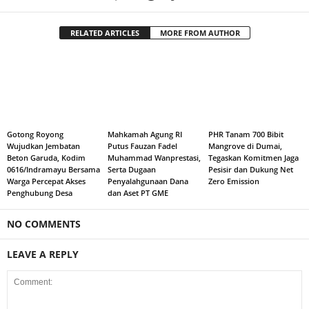
RELATED ARTICLES
MORE FROM AUTHOR
Gotong Royong
Mahkamah Agung RI
PHR Tanam 700 Bibit
Wujudkan Jembatan
Putus Fauzan Fadel
Mangrove di Dumai,
Beton Garuda, Kodim
Muhammad Wanprestasi,
Tegaskan Komitmen Jaga
0616/Indramayu Bersama
Serta Dugaan
Pesisir dan Dukung Net
Warga Percepat Akses
Penyalahgunaan Dana
Zero Emission
Penghubung Desa
dan Aset PT GME
NO COMMENTS
LEAVE A REPLY