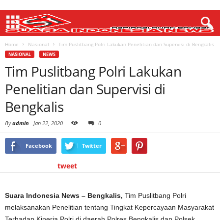
Home
Nasional
Tim Puslitbang Polri Lakukan Penelitian dan Supervisi di Bengkalis
NASIONAL
NEWS
Tim Puslitbang Polri Lakukan
Penelitian dan Supervisi di
Bengkalis
By
admin
-
Jan 22, 2020
0
Facebook
Twitter
tweet
Suara Indonesia News – Bengkalis,
Tim Puslitbang Polri
melaksanakan Penelitian tentang Tingkat Kepercayaan Masyarakat
Terhadap Kinerja Polri di daerah Polres Bengkalis dan Polsek