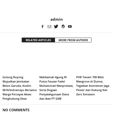
admin
RELATED ARTICLES
MORE FROM AUTHOR
Gotong Royong
Mahkamah Agung RI
PHR Tanam 700 Bibit
Wujudkan Jembatan
Putus Fauzan Fadel
Mangrove di Dumai,
Beton Garuda, Kodim
Muhammad Wanprestasi,
Tegaskan Komitmen Jaga
0616/Indramayu Bersama
Serta Dugaan
Pesisir dan Dukung Net
Warga Percepat Akses
Penyalahgunaan Dana
Zero Emission
Penghubung Desa
dan Aset PT GME
NO COMMENTS