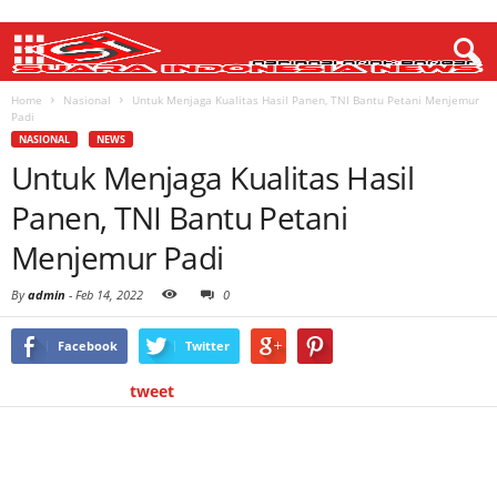
Home
Nasional
Untuk Menjaga Kualitas Hasil Panen, TNI Bantu Petani Menjemur
Padi
NASIONAL
NEWS
Untuk Menjaga Kualitas Hasil
Panen, TNI Bantu Petani
Menjemur Padi
By
admin
-
Feb 14, 2022
0
Facebook
Twitter
tweet