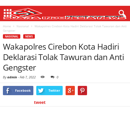
Home
Nasional
Wakapolres Cirebon Kota Hadiri Deklarasi Tolak Tawuran dan Anti
Gengster
NASIONAL
NEWS
Wakapolres Cirebon Kota Hadiri
Deklarasi Tolak Tawuran dan Anti
Gengster
By
admin
-
Feb 7, 2022
0
Facebook
Twitter
tweet