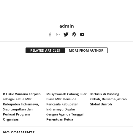
admin
RELATED ARTICLES
MORE FROM AUTHOR
R.Listio Wimana Terpilih
Musyawarah Cabang Luar
Berbisik di Dinding
sebagai Ketua MPC
Biasa MPC Pemuda
Ka’bah, Bersama Jazirah
Kabupaten Indramayu,
Pancasila Kabupaten
Global Umroh
Siap Lanjutkan dan
Indramayu Digelar
Perkuat Program
dengan Agenda Tunggal
Organisasi
Penentuan Ketua
NO COMMENTS