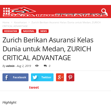
Home
Kesehatan
Zurich Berikan Asuransi Kelas Dunia untuk Medan, ZURICH
CRITICAL ADVANTAGE
KESEHATAN
NASIONAL
NEWS
Zurich Berikan Asuransi Kelas
Dunia untuk Medan, ZURICH
CRITICAL ADVANTAGE
By
admin
-
Aug 2, 2019
0
Facebook
Twitter
tweet
Highlight: