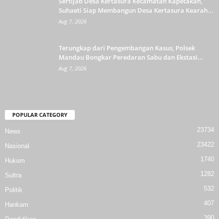
Sertijab Desa Kertasura Kecamatan Kapetakan,
Suhaeti Siap Membangun Desa Kertasura Kearah...
Aug 7, 2026
Terungkap dari Pengembangan Kasus, Polsek
Mandau Bongkar Peredaran Sabu dan Ekstasi...
Aug 7, 2026
POPULAR CATEGORY
23734
News
23422
Nasional
1740
Hukum
1282
Sultra
532
Politik
407
Hankam
390