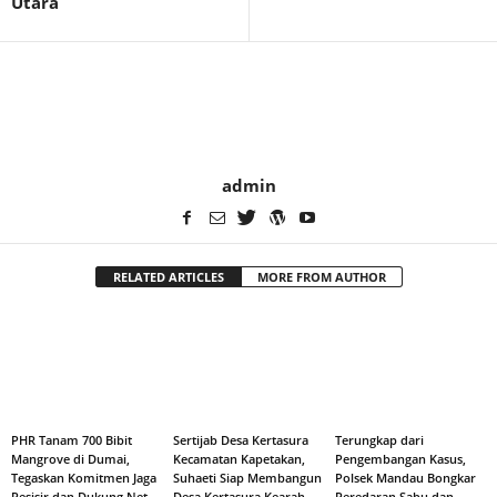
Utara
admin
RELATED ARTICLES
MORE FROM AUTHOR
PHR Tanam 700 Bibit
Sertijab Desa Kertasura
Terungkap dari
Mangrove di Dumai,
Kecamatan Kapetakan,
Pengembangan Kasus,
Tegaskan Komitmen Jaga
Suhaeti Siap Membangun
Polsek Mandau Bongkar
Pesisir dan Dukung Net
Desa Kertasura Kearah
Peredaran Sabu dan