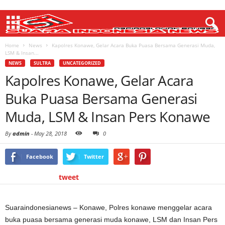
Home
News
Kapolres Konawe, Gelar Acara Buka Puasa Bersama Generasi Muda,
LSM & Insan...
NEWS
SULTRA
UNCATEGORIZED
Kapolres Konawe, Gelar Acara
Buka Puasa Bersama Generasi
Muda, LSM & Insan Pers Konawe
By
admin
-
May 28, 2018
0
Facebook
Twitter
tweet
Suaraindonesianews – Konawe, Polres konawe menggelar acara
buka puasa bersama generasi muda konawe, LSM dan Insan Pers