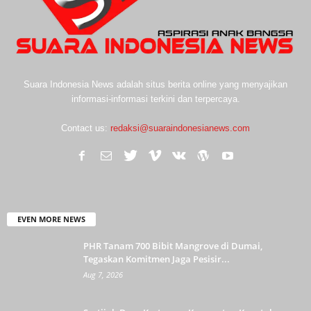
Suara Indonesia News adalah situs berita online yang menyajikan
informasi-informasi terkini dan terpercaya.
Contact us:
redaksi@suaraindonesianews.com
EVEN MORE NEWS
PHR Tanam 700 Bibit Mangrove di Dumai,
Tegaskan Komitmen Jaga Pesisir...
Aug 7, 2026