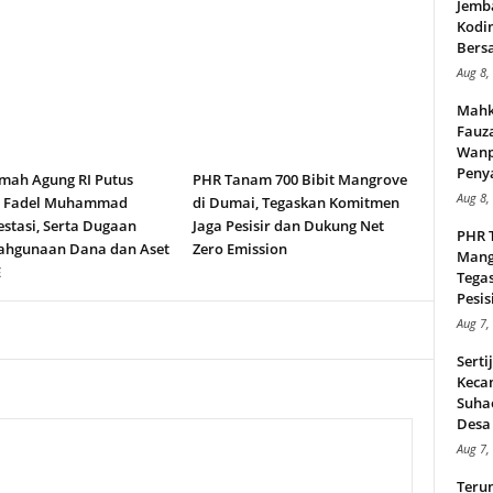
Jemb
Kodi
Bers
Aug 8,
Mahk
Fauz
Wanp
Peny
ah Agung RI Putus
PHR Tanam 700 Bibit Mangrove
Aug 8,
n Fadel Muhammad
di Dumai, Tegaskan Komitmen
stasi, Serta Dugaan
Jaga Pesisir dan Dukung Net
PHR 
ahgunaan Dana dan Aset
Zero Emission
Mang
E
Tega
Pesisi
Aug 7,
Serti
Keca
Suha
Desa 
Aug 7,
Teru