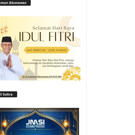
kman Abunawas
I Sultra