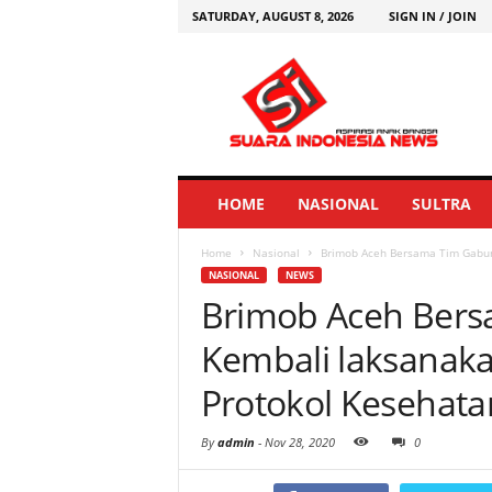
SATURDAY, AUGUST 8, 2026
SIGN IN / JOIN
HOME
NASIONAL
SULTRA
Home
Nasional
Brimob Aceh Bersama Tim Gabung
NASIONAL
NEWS
Brimob Aceh Ber
Kembali laksanakan
Protokol Kesehat
By
admin
-
Nov 28, 2020
0