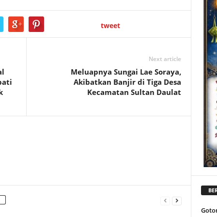
tweet
Next article
al
Meluapnya Sungai Lae Soraya,
pati
Akibatkan Banjir di Tiga Desa
k
Kecamatan Sultan Daulat
BER
Goto