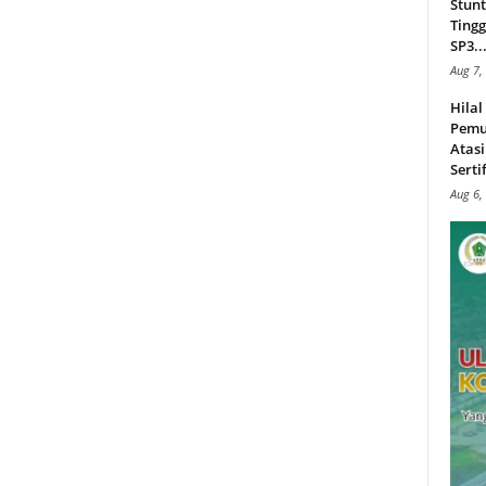
Stunt
Tingg
SP3..
Aug 7,
Hila
Pemu
Atasi
Serti
Aug 6,