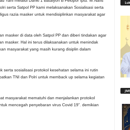
Yani melalui Danki 1 Batalyon B Pelopor Iptu. M.Nafis
Lu
lri serta Satpol PP kami melaksanakan Sosialisasi serta
ligus razia masker untuk mendisiplinkan masyarakat agar
 masker di data oleh Satpol PP dan diberi tindakan agar
n masker. Hal ini terus dilaksanakan untuk menindak
rkan masyarakat yang masih kurang disiplin dalam
k serta sosialisasi protokol kesehatan selama ini rutin
batkan TNI dan Polri untuk memback up selama kegiatan
JMS
uat masyarakat mematuhi dan menjalankan protokol
ntuk mencegah penyebaran virus Covid 19”. demikian