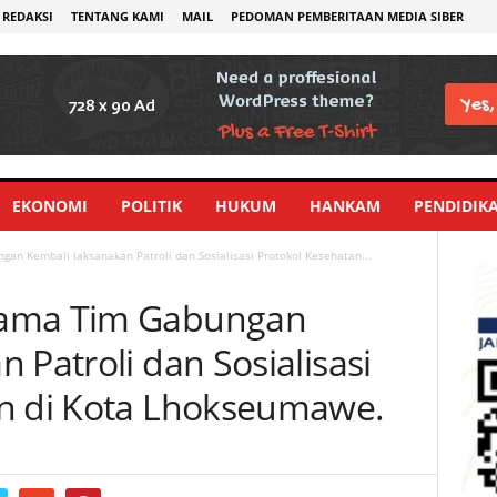
REDAKSI
TENTANG KAMI
MAIL
PEDOMAN PEMBERITAAN MEDIA SIBER
EKONOMI
POLITIK
HUKUM
HANKAM
PENDIDIK
an Kembali laksanakan Patroli dan Sosialisasi Protokol Kesehatan...
sama Tim Gabungan
 Patroli dan Sosialisasi
an di Kota Lhokseumawe.