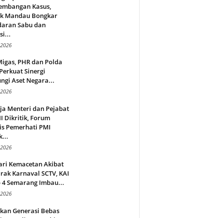
embangan Kasus,
ek Mandau Bongkar
daran Sabu dan
i...
 2026
Migas, PHR dan Polda
Perkuat Sinergi
ngi Aset Negara...
 2026
ja Menteri dan Pejabat
 Dikritik, Forum
is Pemerhati PMI
...
 2026
ari Kemacetan Akibat
rak Karnaval SCTV, KAI
 4 Semarang Imbau...
 2026
rkan Generasi Bebas