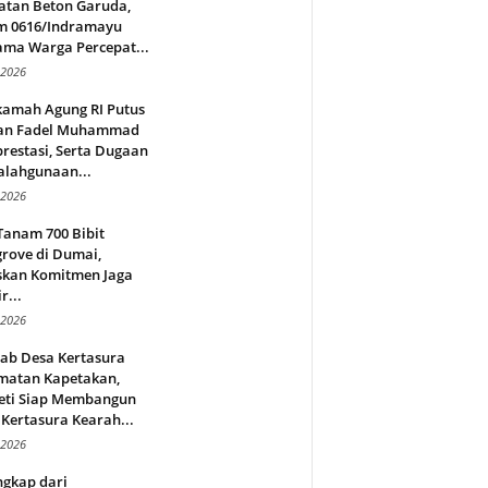
atan Beton Garuda,
m 0616/Indramayu
ama Warga Percepat...
 2026
amah Agung RI Putus
an Fadel Muhammad
restasi, Serta Dugaan
alahgunaan...
 2026
Tanam 700 Bibit
rove di Dumai,
skan Komitmen Jaga
r...
 2026
jab Desa Kertasura
matan Kapetakan,
eti Siap Membangun
Kertasura Kearah...
 2026
ngkap dari