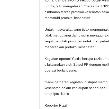
Komandan Batalyon B Pelopor AKBP.Ahmad 
Luthfy, S.H. mengatakan, “bersama TNI/Po
himbauan terkait protokol kesehatan seka
mematuhi protokol kesehatan.
Untuk masyarakat yang tidak menggunakan
tidak mengulangi dan disiplin menggunaka
lanjuti perintah pimpinan untuk menyada
menerapkan protokol kesehatan ”
Kegiatan operasi Yustisi berupa razia untu
dilaksanakan oleh Satpol PP dengan meli
operasi berlangsung.
“Kami berharap kegiatan ini dapat memb
kesehatan dalam kehidupan sehari-hari u
tutup Iptu. Nafis.
Reporter Rizal