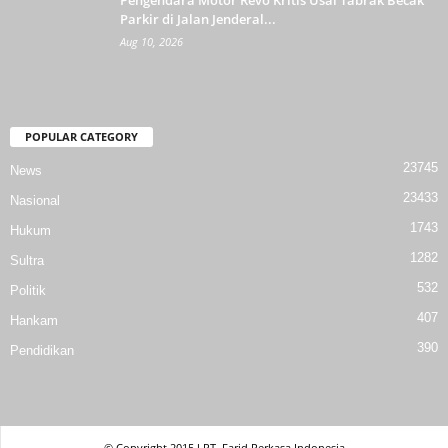
Pengendara Motor Revo Kritis Usai Tabrak Becak
Parkir di Jalan Jenderal...
Aug 10, 2026
POPULAR CATEGORY
23745
News
23433
Nasional
1743
Hukum
1282
Sultra
532
Politik
407
Hankam
390
Pendidikan
© Copyright 2015 l PT. Farid Perkasa Indonesia